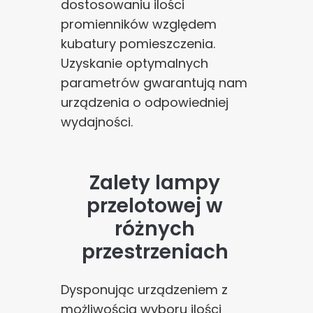
dostosowaniu ilości
poprawy działania serwisu, personalizacji treści, oraz
promienników względem
analizy ruchu na stronie.
kubatury pomieszczenia.
Uzyskanie optymalnych
Dostosuj
Zezwól na wszystkie
parametrów gwarantują nam
urządzenia o odpowiedniej
wydajności.
Zalety lampy
przelotowej w
różnych
przestrzeniach
Dysponując urządzeniem z
możliwością wyboru ilości