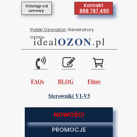
Kontakt
Odstąp od
umowy
888 787 490
Polski Ozonator:
Generatory
ozonu
OZON
ideal
.pl
FAQs
BLOG
Filmy
Sterowniki V1-V5
NOWOŚCI
PROMOCJE