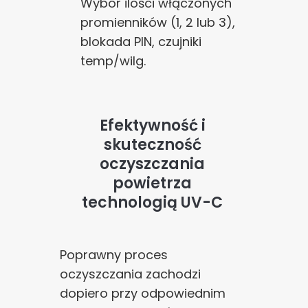
Wybór ilości włączonych
promienników (1, 2 lub 3),
blokada PIN, czujniki
temp/wilg.
Efektywność i
skuteczność
oczyszczania
powietrza
technologią UV-C
Zgoda na pliki cookie
Poprawny proces
oczyszczania zachodzi
Cookies to małe pliki danych, które są
przechowywane na Twoim urządzeniu podczas
dopiero przy odpowiednim
przeglądania stron internetowych. Używamy ich do