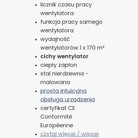
licznik czasu pracy
wentylatora
funkcja pracy samego
wentylatora
wydajność
wentylatorów 1 x 170 m³
cichy wentylator
ciepły zapłon
stal nierdzewna -
malowana
prosta intuicyjna
obsługa urządzenia
certyfikat CE
Conformité
Européenne
czytaj więcej / więcej