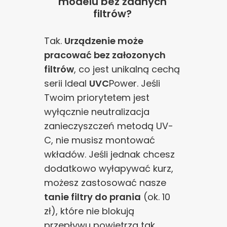
modelu bez żadnych
filtrów?
Tak.
Urządzenie może
pracować bez załozonych
filtrów
, co jest unikalną cechą
serii Ideal
UVC
Power. Jeśli
Twoim priorytetem jest
wyłącznie neutralizacja
zanieczyszczeń metodą UV-
C, nie musisz montować
wkładów. Jeśli jednak chcesz
dodatkowo wyłapywać kurz,
możesz zastosować nasze
tanie filtry do prania
(ok. 10
zł), które nie blokują
przepływu powietrza tak