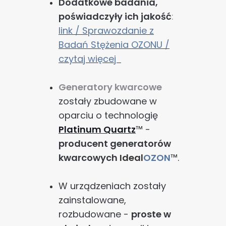
Dodatkowe badania,
poświadczyły ich jakość
:
link /
Sprawozdanie z
Badań Stężenia OZONU /
czytaj więcej
Generatory kwarcowe
zostały zbudowane w
oparciu o technologię
Platinum Quartz
™
-
producent generatorów
kwarcowych
Ideal
OZON
™.
W urządzeniach zostały
zainstalowane,
rozbudowane -
proste w