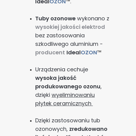
Ideal
OZON
™.
Tuby ozonowe
wykonano z
wysokiej jakości elektrod
bez zastosowania
szkodliwego aluminium -
producent
Ideal
OZON
™
Urządzenia cechuje
wysoka jakość
produkowanego ozonu
,
dzięki
wyeliminowaniu
płytek ceramicznych
Dzięki zastosowaniu tub
ozonowych,
zredukowano