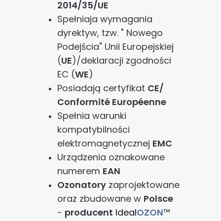
2014/35/UE
Spełniaja wymagania
dyrektyw, tzw. " Nowego
Podejścia" Unii Europejskiej
(
UE
)/deklaracji zgodności
EC (
WE
)
Posiadają certyfikat
CE/
Conformité Européenne
Spełnia warunki
kompatybilności
elektromagnetycznej
EMC
Urządzenia oznakowane
numerem
EAN
Ozonatory
zaprojektowane
oraz zbudowane w
Polsce
-
producent
Ideal
OZON
™