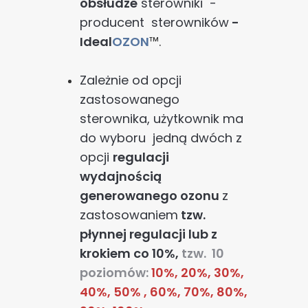
obsłudze
sterowniki -
producent sterowników
-
Ideal
OZON
™.
Zależnie od opcji
zastosowanego
sterownika, użytkownik ma
do wyboru jedną dwóch z
opcji
regulacji
wydajnością
generowanego ozonu
z
zastosowaniem
tzw.
płynnej regulacji lub z
krokiem co 10%
,
tzw. 10
poziomów:
10%, 20%, 30%,
40%, 50% , 60%, 70%, 80%,