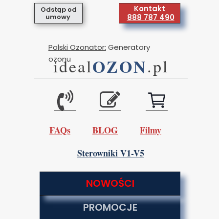
Kontakt
Odstąp od
umowy
888 787 490
Polski Ozonator:
Generatory
ozonu
OZON
ideal
.pl
FAQs
BLOG
Filmy
Sterowniki V1-V5
NOWOŚCI
PROMOCJE