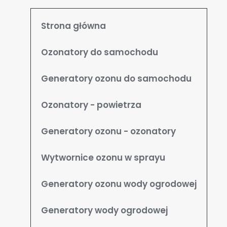
Strona główna
Ozonatory do samochodu
Generatory ozonu do samochodu
Ozonatory - powietrza
Generatory ozonu - ozonatory
Wytwornice ozonu w sprayu
Zgoda na pliki cookie
Generatory ozonu wody ogrodowej
Cookies to małe pliki danych, które są
Generatory wody ogrodowej
przechowywane na Twoim urządzeniu podczas
przeglądania stron internetowych. Używamy ich do