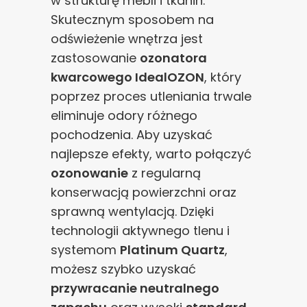
w strukturę mebli i tkanin.
Skutecznym sposobem na
odświeżenie wnętrza jest
zastosowanie
ozonatora
kwarcowego IdealOZON
, który
poprzez proces utleniania trwale
eliminuje odory różnego
pochodzenia. Aby uzyskać
najlepsze efekty, warto połączyć
ozonowanie
z regularną
konserwacją powierzchni oraz
sprawną wentylacją. Dzięki
technologii aktywnego tlenu i
systemom
Platinum Quartz
,
możesz szybko uzyskać
przywracanie neutralnego