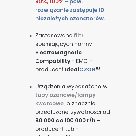
90%, 100%
- pow.
rozwiązanie zastępuje 10
niezależych ozonatorów.
Zastosowano
filtr
spełniających normy
ElectroMagnetic
Compability
- EMC -
producent
Ideal
OZON
™.
Urządzenia wyposażono w
tuby ozonowe/lampy
kwarcowe
, o znacznie
przedłużonej żywotności od
80 000 do 100 000 r/h
-
producent tub -