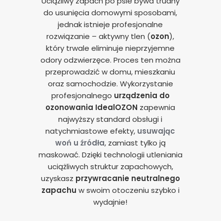
Uciążliwy zapach po psie bywa trudny
do usunięcia domowymi sposobami,
jednak istnieje profesjonalne
rozwiązanie – aktywny tlen (
ozon
),
który trwale eliminuje nieprzyjemne
odory odzwierzęce. Proces ten można
przeprowadzić w domu, mieszkaniu
oraz samochodzie. Wykorzystanie
profesjonalnego
urządzenia do
ozonowania
IdealOZON
zapewnia
najwyższy standard obsługi i
natychmiastowe efekty,
usuwając
woń u źródła
, zamiast tylko ją
maskować. Dzięki technologii utleniania
uciążliwych struktur zapachowych,
uzyskasz
przywracanie neutralnego
zapachu
w swoim otoczeniu szybko i
wydajnie!