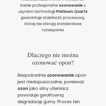
poprawy działania serwisu, personalizacji treści, oraz
Każde profesjonalne
ozonowanie
z
analizy ruchu na stronie.
użyciem technologii
Platinum Quartz
gwarantuje stabilność procesową,
której nie oferują standardowe
Dostosuj
Zezwól na wszystkie
rozwiązania.
Dlaczego nie można
ozonować opon?
Bezpośrednie
ozonowanie
opon
jest niedopuszczalne, ponieważ
ozon
jako silny utleniacz
powoduje gwałtowną
degradację gumy. Proces ten