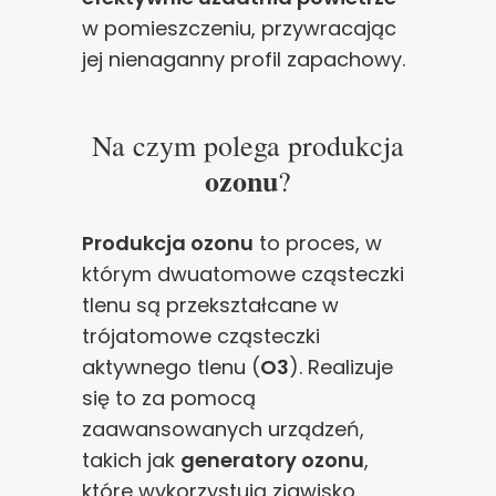
w pomieszczeniu, przywracając
jej nienaganny profil zapachowy.
Na czym polega produkcja
ozonu
?
Produkcja ozonu
to proces, w
którym dwuatomowe cząsteczki
tlenu są przekształcane w
trójatomowe cząsteczki
aktywnego tlenu (
O3
). Realizuje
się to za pomocą
zaawansowanych urządzeń,
takich jak
generatory ozonu
,
które wykorzystują zjawisko