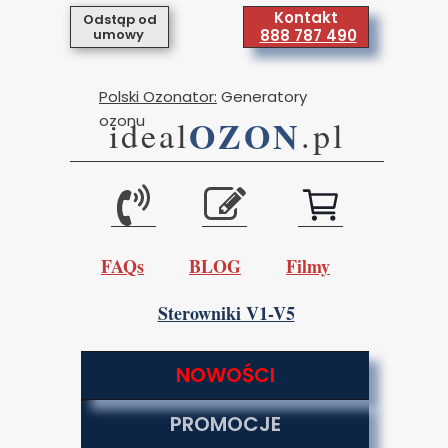
Kontakt
Odstąp od
umowy
888 787 490
Polski Ozonator:
Generatory
ozonu
OZON
ideal
.pl
FAQs
BLOG
Filmy
Sterowniki V1-V5
NOWOŚCI
PROMOCJE