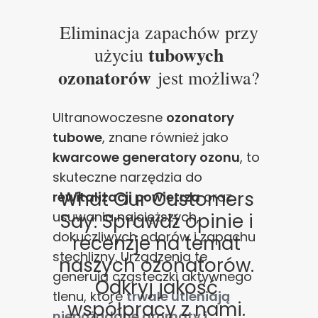
Eliminacja zapachów przy
tubowych
użyciu
ozonatorów
jest możliwa?
Ultranowoczesne
ozonatory
tubowe
, znane również jako
kwarcowe generatory ozonu
, to
skuteczne narzędzia do
What Our Customers
rewitalizacji powietrza
oraz
usuwania najcięższych,
Say: Sprawdź opinie i
dokuczliwych odorów i zapachu
recenzje na temat
stęchlizny. Urządzenia te
naszych ozonatorów.
generują cząsteczki aktywnego
Odkryj jakość
tlenu, które
trwale utleniają
współpracy z nami.
niepożądane aromaty i