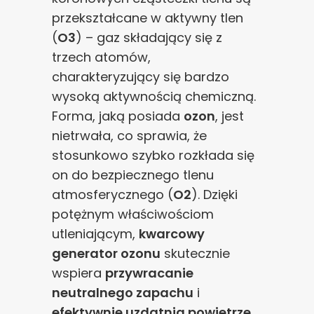
przekształcane w aktywny tlen
(
O3
) – gaz składający się z
trzech atomów,
charakteryzujący się bardzo
wysoką aktywnością chemiczną.
Forma, jaką posiada
ozon
, jest
nietrwała, co sprawia, że
stosunkowo szybko rozkłada się
on do bezpiecznego tlenu
atmosferycznego (
O2
). Dzięki
potężnym właściwościom
utleniającym,
kwarcowy
generator ozonu
skutecznie
wspiera
przywracanie
neutralnego zapachu
i
efektywnie uzdatnia powietrze