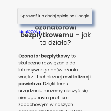
Oczyszczanie
Sprawdź lub dodaj opinię na Google
powietrza dzięki
ozonatorowi
IdealOZON.pl
bezpłytkowemu
– jak
to dzia
ł
a?
Ozonator bezpłytkowy
to
skuteczne rozwiązanie do
intensywnego odświeżania
wnętrz i technicznej
rewitalizacji
powietrza
. Dzięki temu
urządzeniu możemy cieszyć się
nienagannym profilem
zapachowym w naszych