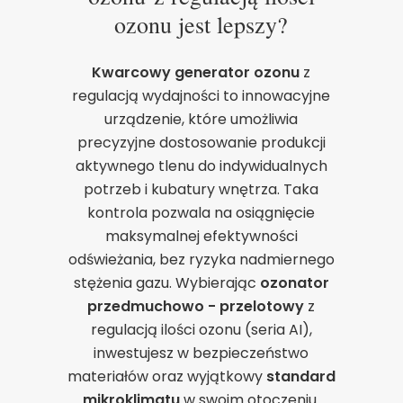
ozonu jest lepszy?
Kwarcowy generator ozonu
z
regulacją wydajności to innowacyjne
urządzenie, które umożliwia
precyzyjne dostosowanie produkcji
aktywnego tlenu do indywidualnych
potrzeb i kubatury wnętrza. Taka
kontrola pozwala na osiągnięcie
maksymalnej efektywności
odświeżania, bez ryzyka nadmiernego
stężenia gazu. Wybierając
ozonator
Zgoda na pliki cookie
przedmuchowo - przelotowy
z
regulacją ilości ozonu (seria AI),
inwestujesz w bezpieczeństwo
Cookies to małe pliki danych, które są
materiałów oraz wyjątkowy
standard
przechowywane na Twoim urządzeniu podczas
mikroklimatu
w swoim otoczeniu.
przeglądania stron internetowych. Używamy ich do