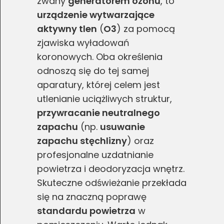
zwany
generatorem ozonu
, to
urządzenie wytwarzające
aktywny tlen
(
O3
) za pomocą
zjawiska wyładowań
koronowych. Oba określenia
odnoszą się do tej samej
aparatury, której celem jest
utlenianie uciążliwych struktur,
przywracanie neutralnego
zapachu
(np.
usuwanie
zapachu stęchlizny
) oraz
profesjonalne uzdatnianie
powietrza i deodoryzacja wnętrz.
Skuteczne odświeżanie przekłada
się na znaczną poprawę
standardu powietrza
w