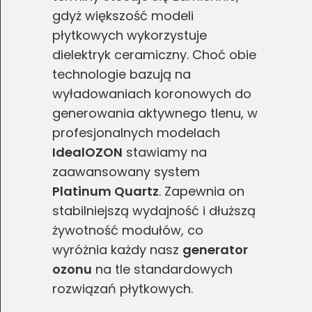
gdyż większość modeli
poprawy działania serwisu, personalizacji treści, oraz
analizy ruchu na stronie.
płytkowych wykorzystuje
dielektryk ceramiczny. Choć obie
Dostosuj
Zezwól na wszystkie
technologie bazują na
wyładowaniach koronowych do
generowania aktywnego tlenu, w
profesjonalnych modelach
IdealOZON
stawiamy na
zaawansowany system
Platinum Quartz
. Zapewnia on
stabilniejszą wydajność i dłuższą
żywotność modułów, co
wyróżnia każdy nasz
generator
ozonu
na tle standardowych
rozwiązań płytkowych.