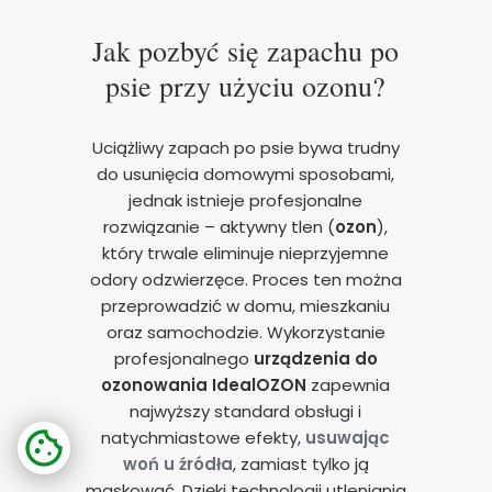
Jak pozbyć się zapachu po
psie przy użyciu ozonu?
Uciążliwy zapach po psie bywa trudny
do usunięcia domowymi sposobami,
jednak istnieje profesjonalne
rozwiązanie – aktywny tlen (
ozon
),
który trwale eliminuje nieprzyjemne
odory odzwierzęce. Proces ten można
przeprowadzić w domu, mieszkaniu
oraz samochodzie. Wykorzystanie
profesjonalnego
urządzenia do
ozonowania
IdealOZON
zapewnia
najwyższy standard obsługi i
natychmiastowe efekty,
usuwając
woń u źródła
, zamiast tylko ją
maskować. Dzięki technologii utleniania