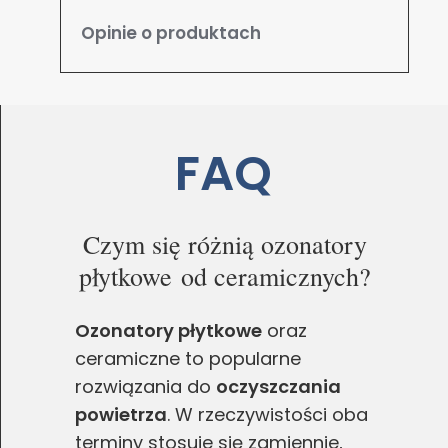
Opinie o produktach
FAQ
Czym się różnią ozonatory
płytkowe od ceramicznych?
Ozonatory płytkowe
oraz
Zgoda na pliki cookie
ceramiczne to popularne
rozwiązania do
oczyszczania
Cookies to małe pliki danych, które są
powietrza
. W rzeczywistości oba
przechowywane na Twoim urządzeniu podczas
terminy stosuje się zamiennie,
przeglądania stron internetowych. Używamy ich do