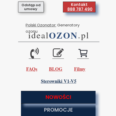
Kontakt
Odstąp od
umowy
888 787 490
Polski Ozonator:
Generatory
ozonu
OZON
ideal
.pl
FAQs
BLOG
Filmy
Sterowniki V1-V5
NOWOŚCI
PROMOCJE