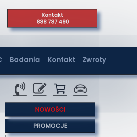
Kontakt
888 787 490
C
Badania
Kontakt
Zwroty
wer 36W
Badania w jednostkach akredytowanych
Kontakt
wer 72W
Serwis
wer 108W
O nas
tyzacji
NOWOŚCI
wer 144W
Co nas wyróżnia
PROMOCJE
Formy płatności