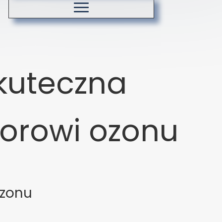
Koszty dostawy
Zasady ozonowania
kuteczna
torowi ozonu
ozonu