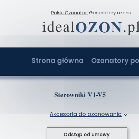
Polski Ozonator:
Generatory ozonu
OZON
ideal
.p
Strona główna
Ozonatory po
O firmie
Ozonator 2-20 g
Opinie
Ozonator 4-40 g
Sterowniki V1-V5
Porównaj ceny ozonatorów
Ozonator 6-60 g
Akcesoria do ozonowania
Ozonatory z AI: Ranking i opinie
Ozonator 8-80 g
Przystawki do ozonatorów
Ozonator sam
Odstąp od umowy