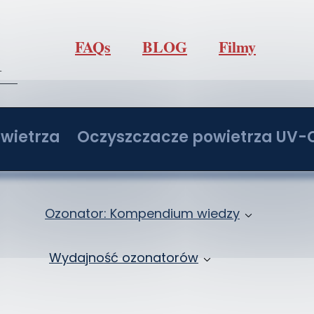
FAQs
BLOG
Filmy
l
wietrza
Oczyszczacze powietrza UV-
/h z regulacją O3
Oczyszczacz powietrza IdealUVCPo
/h z regulacją O3
Oczyszczacz powietrza IdealUVCPo
Ozonator: Kompendium wiedzy
/h z regulacją O3
Oczyszczacz powietrza IdealUVCPo
Jak ozonować samochód: Ozonowanie klima
Wydajność ozonatorów
/h z regulacją O3
Oczyszczacz powietrza IdealUVCPo
Ozon: Właściwości i zastosowanie
Ozonatory 2 - 20 g/h
ochodowy
Zbiór wiedzy o ozonowaniu