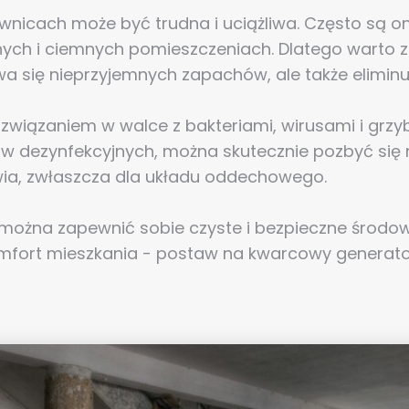
wnicach może być trudna i uciążliwa. Często są
gotnych i ciemnych pomieszczeniach. Dlatego wart
bywa się nieprzyjemnych zapachów, ale także elimin
wiązaniem w walce z bakteriami, wirusami i grzyb
ów dezynfekcyjnych, można skutecznie pozbyć się n
ia, zwłaszcza dla układu oddechowego.
można zapewnić sobie czyste i bezpieczne środow
mfort mieszkania - postaw na kwarcowy generator