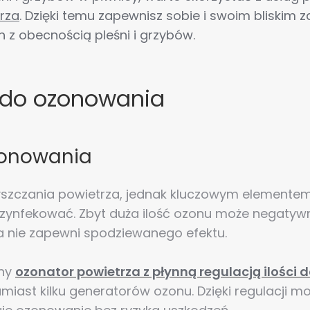
rza
. Dzięki temu zapewnisz sobie i swoim bliskim z
 z obecnością pleśni i grzybów.
do ozonowania
zonowania
szczania powietrza, jednak kluczowym elementem 
zynfekować. Zbyt duża ilość ozonu może negatywn
 nie zapewni spodziewanego efektu.
ny
ozonator powietrza z płynną regulacją ilośc
miast kilku generatorów ozonu. Dzięki regulacji 