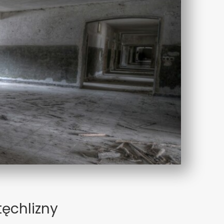
tęchlizny