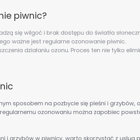
ie piwnic?
dzą się wilgoć i brak dostępu do światła słonecz
tego ważne jest regularne ozonowanie piwnic.
enia działaniu ozonu. Proces ten nie tylko elimi
nic
cznym sposobem na pozbycie się pleśni i grzybów,
ki regularnemu ozonowaniu można zapobiec powsta
i i grzybów w piwnicy, warto skorzystać z usług p