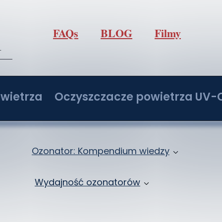
FAQs
BLOG
Filmy
l
wietrza
Oczyszczacze powietrza UV-
/h z regulacją O3
Oczyszczacz powietrza IdealUVCPo
/h z regulacją O3
Oczyszczacz powietrza IdealUVCPo
Ozonator: Kompendium wiedzy
/h z regulacją O3
Oczyszczacz powietrza IdealUVCPo
Jak ozonować samochód: Ozonowanie klima
Wydajność ozonatorów
/h z regulacją O3
Oczyszczacz powietrza IdealUVCPo
Ozon: Właściwości i zastosowanie
Ozonatory 2 - 20 g/h
ochodowy
Zbiór wiedzy o ozonowaniu