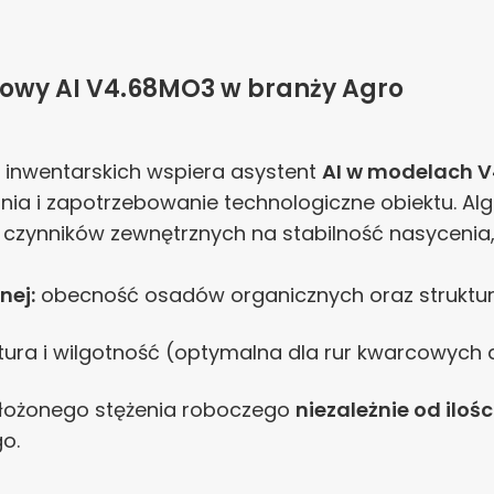
sowy AI V4.68MO3 w branży Agro
 inwentarskich wspiera asystent
AI w modelach 
ania i zapotrzebowanie technologiczne obiektu. 
czynników zewnętrznych na stabilność nasycenia, 
nej:
obecność osadów organicznych oraz struktur 
ura i wilgotność (optymalna dla rur kwarcowych 
ałożonego stężenia roboczego
niezależnie od iloś
o.