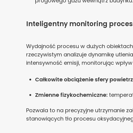
progowego gazu wewnątrz budynku.
Inteligentny monitoring proce
Wydajność procesu w dużych obiektach
rzeczywistym analizuje dynamikę utleni
intensywność emisji, monitorując wpływ 
Całkowite obciążenie sfery powietrz
Zmienne fizykochemiczne:
temperat
Pozwala to na precyzyjne utrzymanie z
stanowiących tło procesu oksydacyjneg