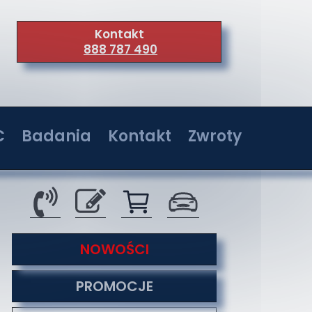
Kontakt
888 787 490
C
Badania
Kontakt
Zwroty
wer 36W
Badania w jednostkach akredytowanych
Kontakt
wer 72W
Serwis
wer 108W
O nas
tyzacji
NOWOŚCI
wer 144W
Co nas wyróżnia
PROMOCJE
Formy płatności