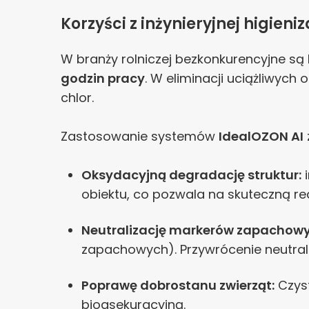
Korzyści z inżynieryjnej higieni
W branży rolniczej bezkonkurencyjne są
godzin pracy
. W eliminacji uciążliwych
chlor.
Zastosowanie systemów
IdealOZON AI
Oksydacyjną degradację struktur:
i
obiektu, co pozwala na skuteczną re
Neutralizację markerów zapachowy
zapachowych). Przywrócenie neutraln
Poprawę dobrostanu zwierząt:
Czyst
bioasekuracyjną.