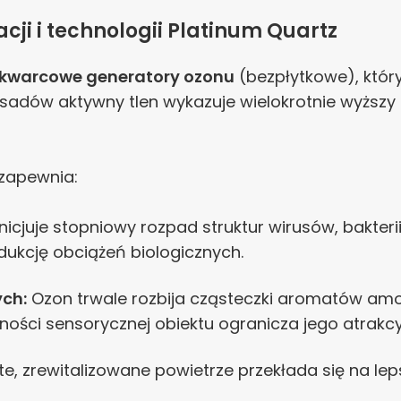
zacji i technologii Platinum Quartz
kwarcowe generatory ozonu
(bezpłytkowe), któr
 osadów aktywny tlen wykazuje wielokrotnie wyższy
zapewnia:
nicjuje stopniowy rozpad struktur wirusów, bakter
dukcję obciążeń biologicznych.
ch:
Ozon trwale rozbija cząsteczki aromatów am
ości sensorycznej obiektu ogranicza jego atrakc
e, zrewitalizowane powietrze przekłada się na lep