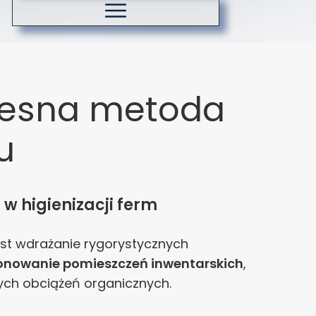
Koszty dostawy
Zasady ozonowania
zesna metoda
u
 higienizacji ferm
est wdrażanie rygorystycznych
onowanie pomieszczeń inwentarskich
,
ych obciążeń organicznych.