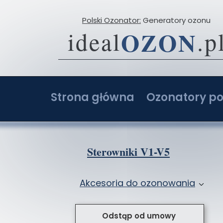
Polski Ozonator:
Generatory ozonu
OZON
ideal
.p
Strona główna
Ozonatory po
O firmie
Ozonator 2-20 g
Opinie
Ozonator 4-40 g
Sterowniki V1-V5
Porównaj ceny ozonatorów
Ozonator 6-60 g
Akcesoria do ozonowania
Ozonatory z AI: Ranking i opinie
Ozonator 8-80 g
Przystawki do ozonatorów
Ozonator sam
Odstąp od umowy