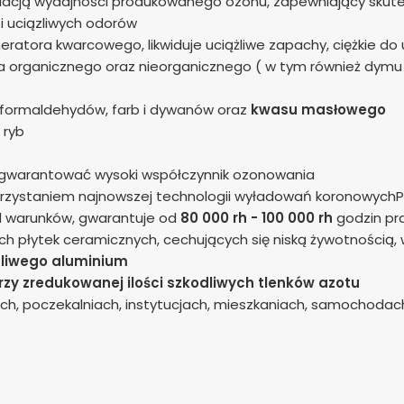
lacją wydajności produkowanego ozonu, zapewniający skute
i uciązliwych odorów
ratora kwarcowego, likwiduje uciążliwe zapachy, ciężkie d
 organicznego oraz nieorganicznego ( w tym również dymu t
formaldehydów, farb i dywanów oraz
kwasu masłowego
 ryb
agwarantować wysoki współczynnik ozonowania
rzystaniem najnowszej technologii wyładowań koronowychP
d warunków, gwarantuje od
80 000 rh -
100 000 rh
godzin pr
ch płytek ceramicznych, cechujących się niską żywotnością
liwego aluminium
rzy zredukowanej ilości szkodliwych tlenków azotu
ch, poczekalniach, instytucjach, mieszkaniach, samochodac