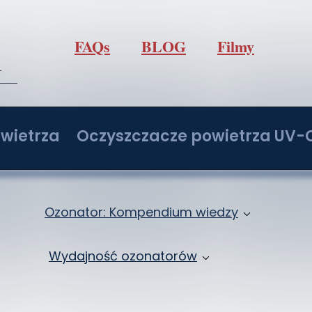
FAQs
BLOG
Filmy
l
wietrza
Oczyszczacze powietrza UV-
/h z regulacją O3
Oczyszczacz powietrza IdealUVCPo
/h z regulacją O3
Oczyszczacz powietrza IdealUVCPo
Ozonator: Kompendium wiedzy
/h z regulacją O3
Oczyszczacz powietrza IdealUVCPo
Jak ozonować samochód: Ozonowanie klima
Wydajność ozonatorów
/h z regulacją O3
Oczyszczacz powietrza IdealUVCPo
Ozon: Właściwości i zastosowanie
Ozonatory 2 - 20 g/h
ochodowy
Zbiór wiedzy o ozonowaniu