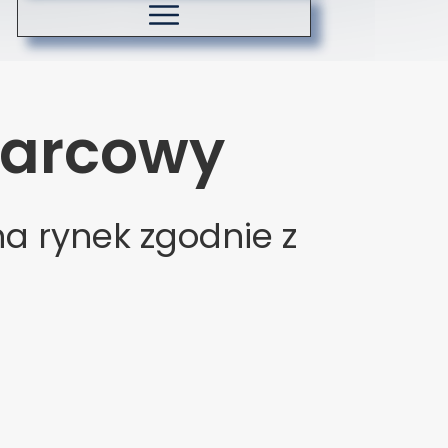
Koszty dostawy
Zasady ozonowania
warcowy
 rynek zgodnie z