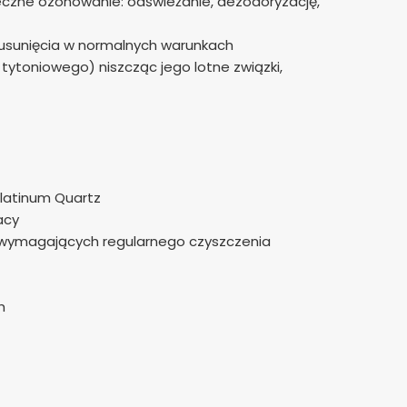
czne ozonowanie: odświeżanie, dezodoryzację,
o usunięcia w normalnych warunkach
ytoniowego) niszcząc jego lotne związki,
latinum Quartz
acy
, wymagających regularnego czyszczenia
h