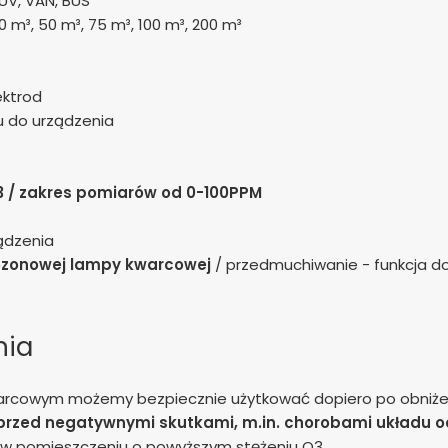
UV, VAN, BUS
 m³, 50 m³, 75 m³, 100 m³, 200 m³
ektrod
u do urządzenia
 / zakres pomiarów od 0-100PPM
ządzenia
ozonowej lampy kwarcowej
/ przedmuchiwanie - funkcja do
nia
rcowym możemy bezpiecznie użytkować dopiero po obniże
 przed negatywnymi skutkami, m.in. chorobami układu
 w pomieszczeniu o powyższym stężeniu O3