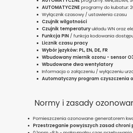
AUTOMATYCZNE
programy: MINI,SEDAN, S
AUTOMATYCZNE
programy do kubatur: 20
Wyłącznik czasowy / ustawienia czasu
Czujnik wilgotności
Czujnik temperatury
układu WN oraz el
Funkcja PIN
/ funkcja kodowania dostęp
Licznik czasu pracy
Wybór języków: PL, EN, DE, FR
Wbudowany miernik ozonu - sensor O3
Wbudowane dwa wentylatory
Informacja o załączeniu / wyłączeniu ur
Automatyczny program czyszczenia 
Normy i zasady ozonowa
Pomieszczenia ozonowane generatorem kwa
Przestrzeganie powyższych zasad chroni
0,1ppm -8 h - maksymalny czas przebywania