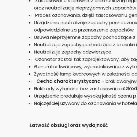
Zastosowano sterownik z elektroniczną regu
oraz neutralizację nieprzyjemnych zapachów 
Proces ozonowania, dzięki zastosowaniu gene
Urządzenie neutralizuje zapachy pochodzenia
odpowiedzialne za przenoszenie zapachów
Usuwa nieprzyjemne zapachy pochodzące z 
Neutralizuje zapachy pochodzące z czosnku i
Neutralizuje zapachy odzwierzęce
Ozonator został tak zaprojektowany, aby z
Generator kwarcowy, wyprodukowano z wyko
Żywotność lamp kwarcowych w zależności o
Cecha charakterystyczna
- brak awaryjny
Elektrody wykonano bez zastosowania
szkod
Urządzenie produkuje wysoką jakość ozonu
p
Najczęściej używany do ozonowania w hotela
Łatwość obsługi oraz wydajność