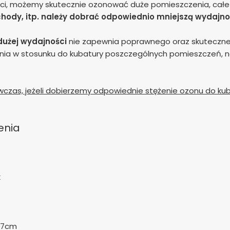
, możemy skutecznie ozonować duże pomieszczenia, całe mie
ody, itp. należy dobrać odpowiednio mniejszą wydajno
dużej wydajności
nie zapewnia poprawnego oraz skuteczn
a w stosunku do kubatury poszczególnych pomieszczeń, nal
czas, jeżeli dobierzemy odpowiednie stężenie ozonu do k
enia
k
37cm