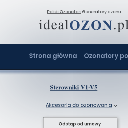
Polski Ozonator:
Generatory ozonu
OZON
ideal
.p
Strona główna
Ozonatory po
O firmie
Ozonator 2-20 g
Opinie
Ozonator 4-40 g
Sterowniki V1-V5
Porównaj ceny ozonatorów
Ozonator 6-60 g
Akcesoria do ozonowania
Ozonatory z AI: Ranking i opinie
Ozonator 8-80 g
Przystawki do ozonatorów
Ozonator sam
Odstąp od umowy