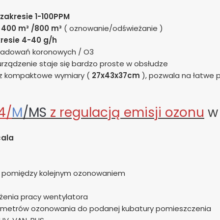
zakresie 1-100PPM
400 m³ /800 m³
( oznowanie/odświeżanie )
resie 4-40 g/h
yładowań koronowych / O3
 urządzenie staje się bardzo proste w obsłudze
raz kompaktowe wymiary (
27x43x37cm
), pozwala na łatwe 
4/
M
/MS
z regulacją emisji ozonu
w 
cala
wy pomiędzy kolejnym ozonowaniem
żenia pracy wentylatora
ametrów ozonowania do podanej kubatury pomieszczenia