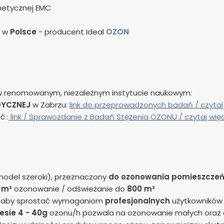
netycznej EMC
e w
Polsce
- producent Ideal
OZON
 w renomowanym, niezależnym instytucie naukowym:
DYCZNEJ
w Zabrzu:
link do przeprowadzonych badań / czytaj
ć :
link /
Sprawozdanie z Badań Stężenia OZONU / czytaj wię
model szeroki), przeznaczony
do ozonowania pomieszcze
 m³
ozonowanie / odświeżanie do
800 m³
ak aby sprostać wymaganiom
profesjonalnych
użytkowników
esie 4 - 40g
ozonu/h pozwala na ozonowanie małych oraz