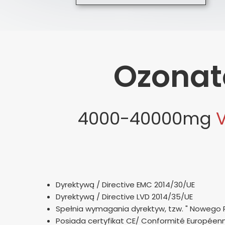
Maski Filtry i Filtropochłaniacze
Jaki ozonator 
Lampa kwarcowa Platinum Quar
Ozonator z mier
Sterowniki do generatorów ozonu
Kalkulator ozo
Ozonat
Opinie o firmie
Ozonator z filt
Jak ustawić ozonator?
Ozonator z do
4000-40000mg
Lampa kwarcowa
Ozonatory - po
Ozonator opinie
Dyrektywą / Directive EMC 2014/30/UE
Akcesoria do o
Dyrektywą / Directive LVD 2014/35/UE
Spełnia wymagania dyrektyw, tzw. " Nowego Po
Posiada certyfikat CE/ Conformité Européen