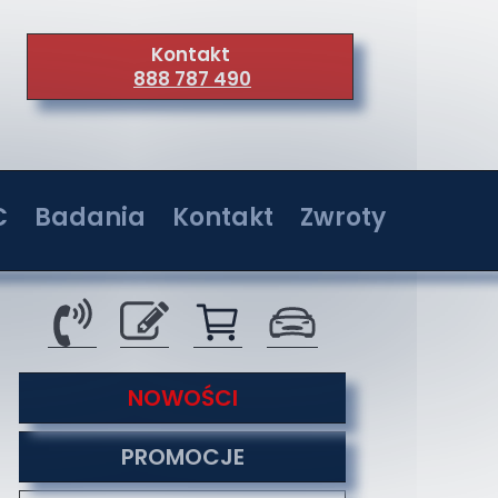
Kontakt
888 787 490
C
Badania
Kontakt
Zwroty
wer 36W
Badania w jednostkach akredytowanych
Kontakt
wer 72W
Serwis
wer 108W
O nas
tyzacji
NOWOŚCI
wer 144W
Co nas wyróżnia
PROMOCJE
Formy płatności