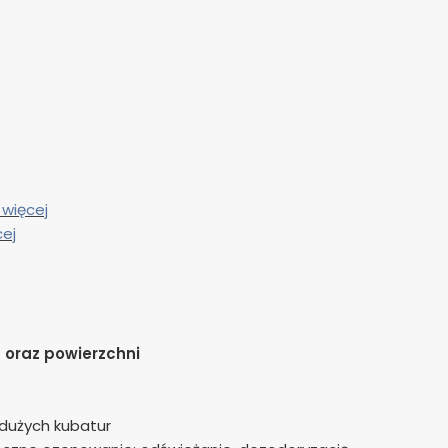
 więcej
cej
ń
oraz powierzchni
 dużych kubatur