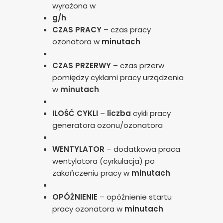
wyrażona w
g/h
CZAS PRACY
– czas pracy
ozonatora w
minutach
CZAS PRZERWY
– czas przerw
pomiędzy cyklami pracy urządzenia
w
minutach
ILOŚĆ CYKLI
–
liczba
cykli pracy
generatora ozonu/ozonatora
WENTYLATOR
– dodatkowa praca
wentylatora (cyrkulacja) po
zakończeniu pracy w
minutach
OPÓŹNIENIE
– opóźnienie startu
pracy ozonatora w
minutach