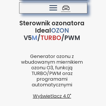
Sterownik ozonatora
Ideal
OZON
V5
M
/
TURBO
/PWM
Generator ozonu z
wbudowanym miernikiem
ozonu O3, funkcją
TURBO/PWM oraz
programami
automatycznymi
Wyświetlacz 4.0"