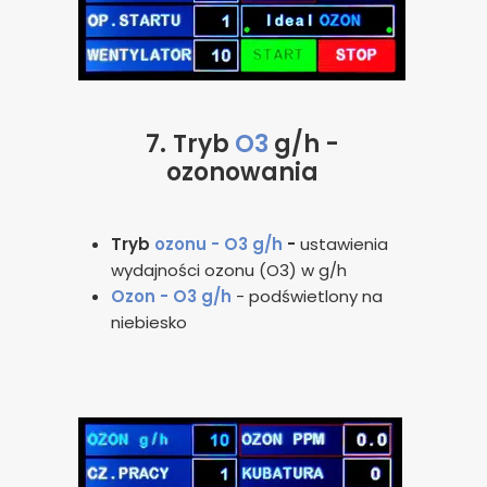
7.
Tryb
O3
g/h -
ozonowania
Tryb
ozonu - O3 g/h
-
ustawienia
wydajności ozonu (O3) w g/h
Ozon - O3 g/h
- podświetlony na
niebiesko