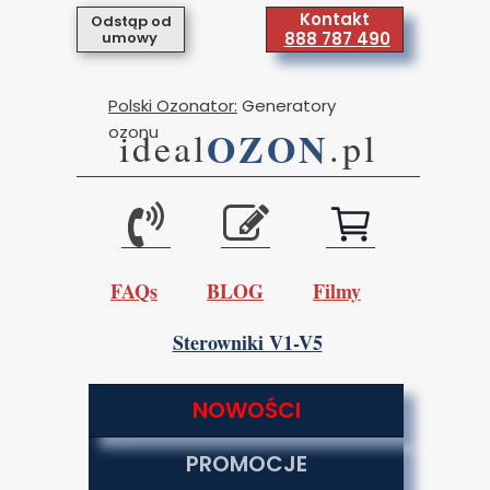
Kontakt
Odstąp od
umowy
888 787 490
Polski Ozonator:
Generatory
ozonu
OZON
ideal
.pl
FAQs
BLOG
Filmy
Sterowniki V1-V5
NOWOŚCI
PROMOCJE