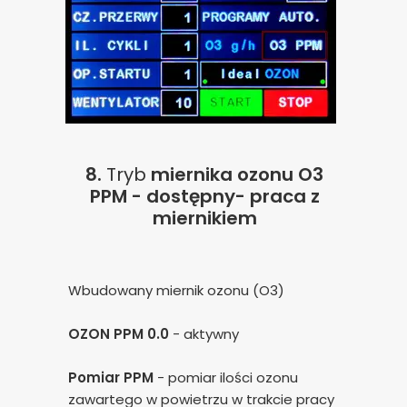
8.
Tryb
miernika ozonu O3
PPM - dostępny- praca z
miernikiem
Wbudowany miernik ozonu (O3)
Zgoda na pliki cookie
OZON PPM 0.0
- aktywny
Cookies to małe pliki danych, które są
Pomiar PPM
- pomiar ilości ozonu
przechowywane na Twoim urządzeniu podczas
zawartego w powietrzu w trakcie pracy
przeglądania stron internetowych. Używamy ich do