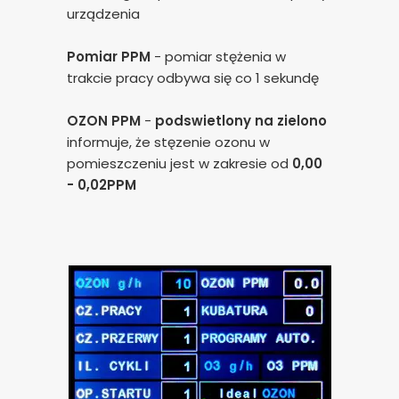
urządzenia
poprawy działania serwisu, personalizacji treści, oraz
analizy ruchu na stronie.
Pomiar PPM
- pomiar stężenia w
trakcie pracy odbywa się co 1 sekundę
Dostosuj
Zezwól na wszystkie
OZON PPM
-
podswietlony na zielono
informuje, że stęzenie ozonu w
pomieszczeniu jest w zakresie od
0,00
- 0,02PPM