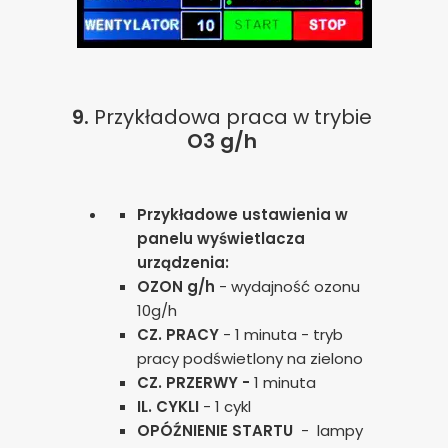
9.
Przykładowa praca w trybie
O3 g/h
Przykładowe ustawienia w
panelu wyświetlacza
urządzenia:
OZON g/h
- wydajność ozonu
10g/h
CZ. PRACY
- 1 minuta - tryb
pracy podświetlony na zielono
CZ. PRZERWY -
1 minuta
IL. CYKLI
- 1 cykl
OPÓŹNIENIE STARTU
- lampy