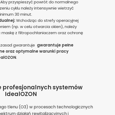
Aby przyspieszyć powrót do normalnego
eniu cyklu należy intensywnie wietrzyć
inimum 30 minut.
dualnej:
Wchodząc do strefy operacyjnej
iem (np. w celu otwarcia okien), należy
maskę z filtropochłaniaczem oraz ochronę
h zasad gwarantuje
gwarantuje pełne
ne oraz optymalne warunki pracy
ealOZON
.
 profesjonalnych systemów
IdealOZON
go tlenu (O3) w procesach technologicznych
ektrum działań rewitalizacyjnych i