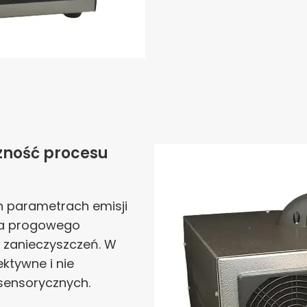
zność procesu
ch parametrach emisji
nia progowego
i zanieczyszczeń. W
ektywne i nie
sensorycznych.