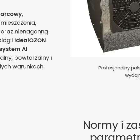
warcowy
,
mieszczenia,
 oraz nienaganną
logii
IdealOZON
system AI
alny, powtarzalny i
dych warunkach.
Profesjonalny pol
wydaj
Normy i z
parametr