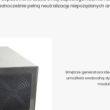
ednocześnie pełną neutralizację niepożądanych 
Wnętrze generatora Id
umożliwia swobodną dyf
moduł