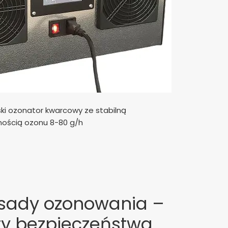
ski ozonator kwarcowy ze stabilną
nością ozonu 8-80 g/h
asady ozonowania –
y bezpieczeństwa