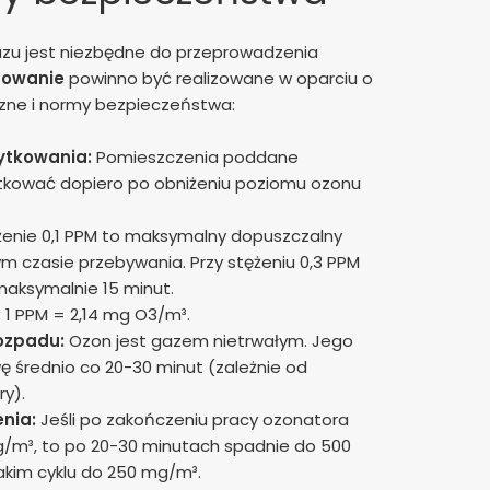
azu jest niezbędne do przeprowadzenia
owanie
powinno być realizowane w oparciu o
zne i normy bezpieczeństwa:
ytkowania:
Pomieszczenia poddane
kować dopiero po obniżeniu poziomu ozonu
enie 0,1 PPM to maksymalny dopuszczalny
m czasie przebywania. Przy stężeniu 0,3 PPM
maksymalnie 15 minut.
:
1 PPM = 2,14 mg O3/m³.
ozpadu:
Ozon jest gazem nietrwałym. Jego
ę średnio co 20-30 minut (zależnie od
ry).
enia:
Jeśli po zakończeniu pracy ozonatora
g/m³, to po 20-30 minutach spadnie do 500
akim cyklu do 250 mg/m³.