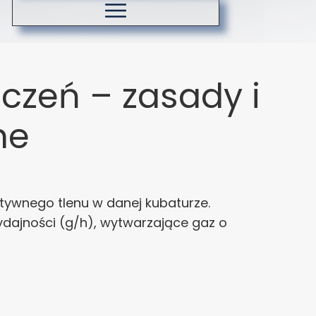
Koszty dostawy
Zasady ozonowania
zeń – zasady i
ne
tywnego tlenu w danej kubaturze.
ajności (g/h), wytwarzające gaz o