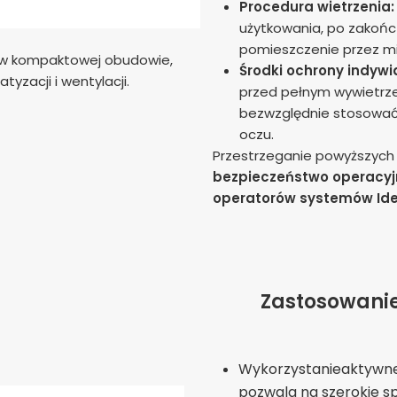
Procedura wietrzenia:
użytkowania, po zakończ
pomieszczenie przez m
 w kompaktowej obudowie,
Środki ochrony indywi
tyzacji i wentylacji.
przed pełnym wywietrzen
bezwzględnie stosować 
oczu.
Przestrzeganie powyższyc
bezpieczeństwo operacyj
operatorów systemów
Id
Zastosowanie
Wykorzystanieaktywne
pozwala na szerokie sp