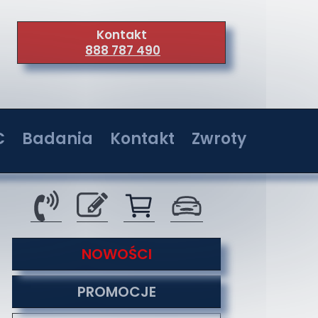
Kontakt
888 787 490
C
Badania
Kontakt
Zwroty
wer 36W
Badania w jednostkach akredytowanych
Kontakt
wer 72W
Serwis
wer 108W
O nas
tyzacji
NOWOŚCI
wer 144W
Co nas wyróżnia
PROMOCJE
Formy płatności