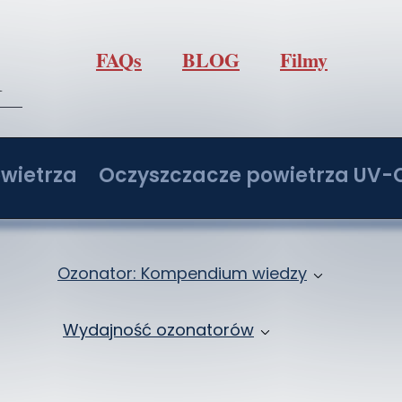
FAQs
BLOG
Filmy
l
wietrza
Oczyszczacze powietrza UV-
/h z regulacją O3
Oczyszczacz powietrza IdealUVCPo
/h z regulacją O3
Oczyszczacz powietrza IdealUVCPo
Ozonator: Kompendium wiedzy
/h z regulacją O3
Oczyszczacz powietrza IdealUVCPo
Jak ozonować samochód: Ozonowanie klima
Wydajność ozonatorów
/h z regulacją O3
Oczyszczacz powietrza IdealUVCPo
Ozon: Właściwości i zastosowanie
Ozonatory 2 - 20 g/h
ochodowy
Zbiór wiedzy o ozonowaniu