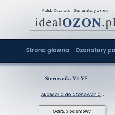
Polski Ozonator:
Generatory ozonu
OZON
ideal
.p
Strona główna
Ozonatory po
O firmie
Ozonator 2-20 g
Opinie
Ozonator 4-40 g
Sterowniki V1-V5
Porównaj ceny ozonatorów
Ozonator 6-60 g
Akcesoria do ozonowania
Ozonatory z AI: Ranking i opinie
Ozonator 8-80 g
Przystawki do ozonatorów
Ozonator sam
Odstąp od umowy