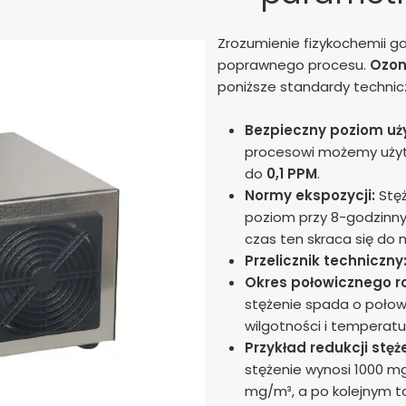
Zrozumienie fizykochemii g
poprawnego procesu.
Ozon
poniższe standardy technic
Bezpieczny poziom uż
procesowi możemy użyt
do
0,1 PPM
.
Normy ekspozycji:
Stęż
poziom przy 8-godzinny
czas ten skraca się do 
Przelicznik techniczny
Okres połowicznego r
stężenie spada o połow
wilgotności i temperatu
Przykład redukcji stęż
stężenie wynosi 1000 m
mg/m³, a po kolejnym t