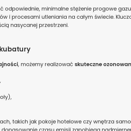
ać odpowiednie, minimalne stężenie progowe gazu
w i procesami utleniania na całym świecie. Klucz
cią nasycanej przestrzeni.
 kubatury
ajności
, możemy realizować
skuteczne ozonowan
,
oły),
ach, takich jak pokoje hotelowe czy wnętrza sa
ne dopasowanie czasu emisji zapobiega nadmiernem