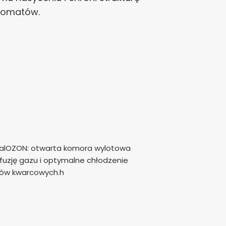
aromatów.
ealOZON: otwarta komora wylotowa
uzję gazu i optymalne chłodzenie
ów kwarcowych.h