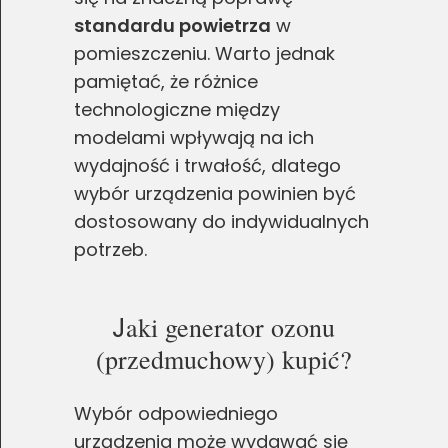
standardu powietrza
w
pomieszczeniu. Warto jednak
pamiętać, że różnice
technologiczne między
modelami wpływają na ich
wydajność i trwałość, dlatego
wybór urządzenia powinien być
dostosowany do indywidualnych
potrzeb.
J
aki generator ozonu
Zgoda na pliki cookie
(przedmuchowy) kupić?
Cookies to małe pliki danych, które są
Wybór odpowiedniego
przechowywane na Twoim urządzeniu podczas
urządzenia może wydawać się
przeglądania stron internetowych. Używamy ich do