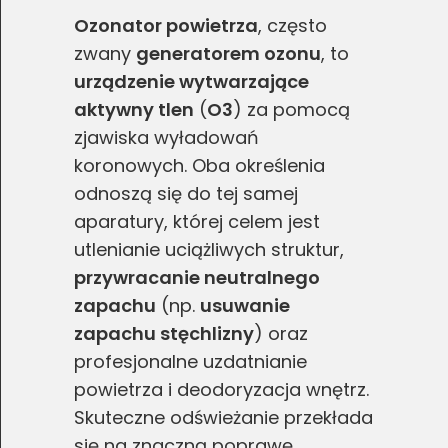
Ozonator powietrza
, często
zwany
generatorem ozonu
, to
urządzenie wytwarzające
aktywny tlen
(
O3
) za pomocą
zjawiska wyładowań
koronowych. Oba określenia
odnoszą się do tej samej
aparatury, której celem jest
utlenianie uciążliwych struktur,
przywracanie neutralnego
zapachu
(np.
usuwanie
zapachu stęchlizny
) oraz
profesjonalne uzdatnianie
powietrza i deodoryzacja wnętrz.
Skuteczne odświeżanie przekłada
się na znaczną poprawę