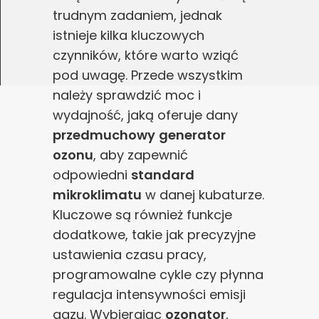
trudnym zadaniem, jednak
poprawy działania serwisu, personalizacji treści, oraz
analizy ruchu na stronie.
istnieje kilka kluczowych
czynników, które warto wziąć
Dostosuj
Zezwól na wszystkie
pod uwagę. Przede wszystkim
należy sprawdzić moc i
wydajność, jaką oferuje dany
przedmuchowy
generator
ozonu
, aby zapewnić
odpowiedni
standard
mikroklimatu
w danej kubaturze.
Kluczowe są również funkcje
dodatkowe, takie jak precyzyjne
ustawienia czasu pracy,
programowalne cykle czy płynna
regulacja intensywności emisji
gazu. Wybierając
ozonator
,