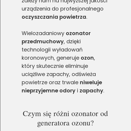
zależy nam na najwyższej jakości
urządzenia do profesjonalnego
oczyszczania powietrza
.
Wielozadaniowy
ozonator
przedmuchowy
, dzięki
technologii wyładowań
koronowych, generuje
ozon
,
który skutecznie eliminuje
uciążliwe zapachy, odświeża
powietrze oraz trwale
niweluje
nieprzyjemne odory
i
zapachy
.
Czym się różni ozonator od
generatora ozonu?