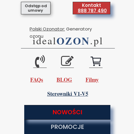
Kontakt
Odstąp od
umowy
888 787 490
Polski Ozonator:
Generatory
ozonu
OZON
ideal
.pl
FAQs
BLOG
Filmy
Sterowniki V1-V5
NOWOŚCI
PROMOCJE