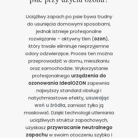
Uciążliwy zapach po psie bywa trudny
do usunięcia domowymi sposobami,
jednak istnieje profesjonalne
rozwiązanie – aktywny tlen (
ozon
),
który trwale eliminuje nieprzyjemne
odory odzwierzęce. Proces ten można
przeprowadzić w domu, mieszkaniu
oraz samochodzie. Wykorzystanie
profesjonalnego
urządzenia do
ozonowania
IdealOZON
zapewnia
najwyższy standard obsługi i
natychmiastowe efekty,
usuwając
woń u źródła
, zamiast tylko ją
maskować. Dzięki technologii utleniania
uciążliwych struktur zapachowych,
uzyskasz
przywracanie neutralnego
zapachu
w swoim otoczeniu szybko i