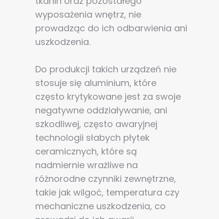
tkanin oraz pozostałego
poprawy działania serwisu, personalizacji treści, oraz
wyposażenia wnętrz, nie
analizy ruchu na stronie.
prowadząc do ich odbarwienia ani
uszkodzenia.
Dostosuj
Zezwól na wszystkie
Do produkcji takich urządzeń nie
stosuje się aluminium, które
często krytykowane jest za swoje
negatywne oddziaływanie, ani
szkodliwej, często awaryjnej
technologii słabych płytek
ceramicznych, które są
nadmiernie wrażliwe na
różnorodne czynniki zewnętrzne,
takie jak wilgoć, temperatura czy
mechaniczne uszkodzenia, co