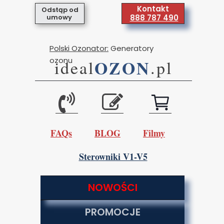
Kontakt
Odstąp od
umowy
888 787 490
Polski Ozonator:
Generatory
ozonu
OZON
ideal
.pl
FAQs
BLOG
Filmy
Sterowniki V1-V5
NOWOŚCI
PROMOCJE