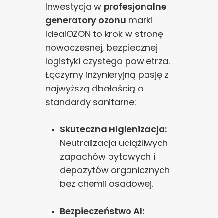
Inwestycja w
profesjonalne
poprawy działania serwisu, personalizacji treści, oraz
generatory ozonu
marki
analizy ruchu na stronie.
IdealOZON to krok w stronę
nowoczesnej, bezpiecznej
Dostosuj
Zezwól na wszystkie
logistyki czystego powietrza.
Łączymy inżynieryjną pasję z
najwyższą dbałością o
standardy sanitarne:
Skuteczna Higienizacja:
Neutralizacja uciążliwych
zapachów bytowych i
depozytów organicznych
bez chemii osadowej.
Bezpieczeństwo AI: