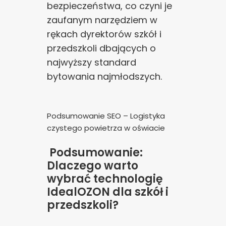
bezpieczeństwa, co czyni je
zaufanym narzędziem w
rękach dyrektorów szkół i
przedszkoli dbających o
najwyższy standard
bytowania najmłodszych.
Podsumowanie SEO – Logistyka
czystego powietrza w oświacie
Podsumowanie:
Dlaczego warto
Zgoda na pliki cookie
wybrać technologię
IdealOZON dla szkół i
Cookies to małe pliki danych, które są
przedszkoli?
przechowywane na Twoim urządzeniu podczas
przeglądania stron internetowych. Używamy ich do