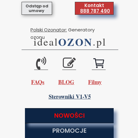
Kontakt
Odstąp od
umowy
888 787 490
Polski Ozonator:
Generatory
ozonu
OZON
ideal
.pl
FAQs
BLOG
Filmy
Sterowniki V1-V5
NOWOŚCI
PROMOCJE