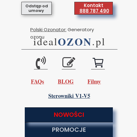
Kontakt
Odstąp od
umowy
888 787 490
Polski Ozonator:
Generatory
ozonu
OZON
ideal
.pl
FAQs
BLOG
Filmy
Sterowniki V1-V5
NOWOŚCI
PROMOCJE