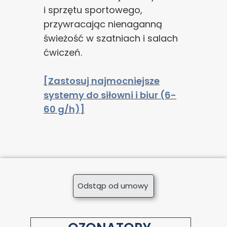
i sprzętu sportowego,
przywracając nienaganną
świeżość w szatniach i salach
ćwiczeń.
[Zastosuj najmocniejsze
systemy do siłowni i biur (6-
60 g/h)]
Zgoda na pliki cookie
Odstąp od umowy
Cookies to małe pliki danych, które są
przechowywane na Twoim urządzeniu podczas
przeglądania stron internetowych. Używamy ich do