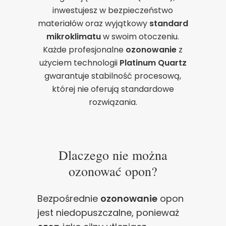
inwestujesz w bezpieczeństwo
materiałów oraz wyjątkowy
standard
mikroklimatu
w swoim otoczeniu.
Każde profesjonalne
ozonowanie
z
użyciem technologii
Platinum Quartz
gwarantuje stabilność procesową,
której nie oferują standardowe
rozwiązania.
Dlaczego nie można
Zgoda na pliki cookie
ozonować opon?
Bezpośrednie
ozonowanie
opon
Cookies to małe pliki danych, które są
jest niedopuszczalne, ponieważ
przechowywane na Twoim urządzeniu podczas
przeglądania stron internetowych. Używamy ich do