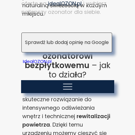
ofertę na
idealOZON.pl
i wybierz
naturalną świeżością w każdym
najlepszy ozonator dla siebie.
miejscu.
Oczyszczanie
Sprawdź lub dodaj opinię na Google
powietrza dzięki
ozonatorowi
IdealOZON.pl
bezpłytkowemu
– jak
to dzia
ł
a?
Ozonator bezpłytkowy
to
skuteczne rozwiązanie do
intensywnego odświeżania
wnętrz i technicznej
rewitalizacji
powietrza
. Dzięki temu
urządzeniu możemy cieszyć się