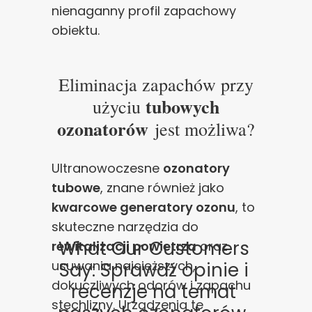
nienaganny profil zapachowy
obiektu.
Eliminacja zapachów przy
tubowych
użyciu
ozonatorów
jest możliwa?
Ultranowoczesne
ozonatory
tubowe
, znane również jako
kwarcowe generatory ozonu
, to
skuteczne narzędzia do
What Our Customers
rewitalizacji powietrza
oraz
usuwania najcięższych,
Say: Sprawdź opinie i
dokuczliwych odorów i zapachu
recenzje na temat
stęchlizny. Urządzenia te