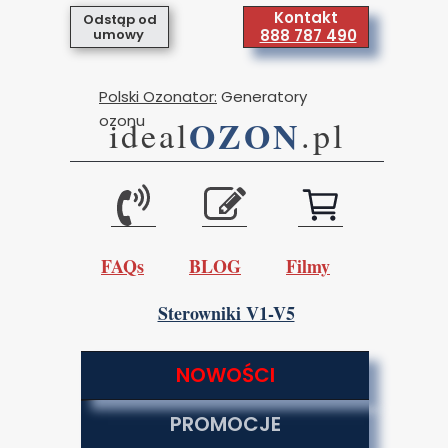
Kontakt
Odstąp od
umowy
888 787 490
Polski Ozonator:
Generatory
ozonu
OZON
ideal
.pl
FAQs
BLOG
Filmy
Sterowniki V1-V5
NOWOŚCI
PROMOCJE