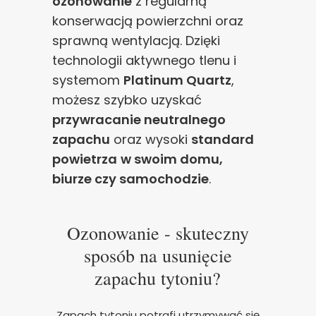
ozonowanie
z regularną
konserwacją powierzchni oraz
sprawną wentylacją. Dzięki
technologii aktywnego tlenu i
systemom
Platinum Quartz
,
możesz szybko uzyskać
przywracanie neutralnego
zapachu
oraz wysoki
standard
powietrza
w swoim domu,
biurze czy samochodzie
.
Ozonowanie - skuteczny
sposób na usunięcie
zapachu tytoniu?
Zapach tytoniu potrafi utrzymywać się