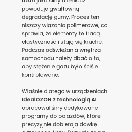
ozon
jako silny utleniacz
poprawy działania serwisu, personalizacji treści, oraz
powoduje gwałtowną
analizy ruchu na stronie.
degradację gumy. Proces ten
niszczy wiązania polimerowe, co
Dostosuj
Zezwól na wszystkie
sprawia, że elementy te tracą
elastyczność i stają się kruche.
Podczas odświeżania wnętrza
samochodu należy dbać o to,
aby stężenie gazu było ściśle
kontrolowane.
Właśnie dlatego w urządzeniach
IdealOZON
z technologią AI
opracowaliśmy dedykowane
programy do pojazdów, które
precyzyjnie dobierają dawkę