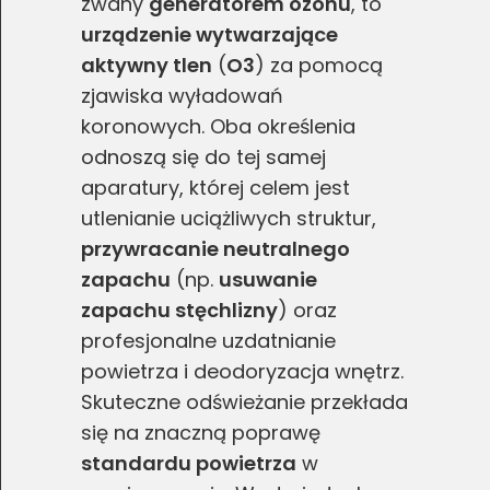
zwany
generatorem ozonu
, to
urządzenie wytwarzające
aktywny tlen
(
O3
) za pomocą
zjawiska wyładowań
koronowych. Oba określenia
odnoszą się do tej samej
aparatury, której celem jest
utlenianie uciążliwych struktur,
przywracanie neutralnego
zapachu
(np.
usuwanie
zapachu stęchlizny
) oraz
profesjonalne uzdatnianie
powietrza i deodoryzacja wnętrz.
Skuteczne odświeżanie przekłada
się na znaczną poprawę
standardu powietrza
w