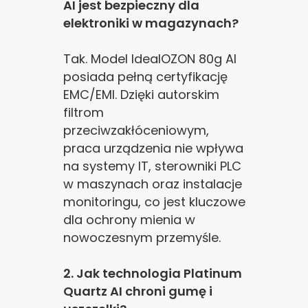
AI jest bezpieczny dla
elektroniki w magazynach?
Tak. Model IdealOZON 80g AI
posiada pełną certyfikację
EMC/EMI. Dzięki autorskim
filtrom
przeciwzakłóceniowym,
praca urządzenia nie wpływa
na systemy IT, sterowniki PLC
w maszynach oraz instalacje
monitoringu, co jest kluczowe
dla ochrony mienia w
Zgoda na pliki cookie
nowoczesnym przemyśle.
2. Jak technologia Platinum
Cookies to małe pliki danych, które są
przechowywane na Twoim urządzeniu podczas
Quartz AI chroni gumę i
przeglądania stron internetowych. Używamy ich do