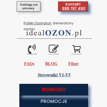
Kontakt
Odstąp od
umowy
888 787 490
Polski Ozonator:
Generatory
ozonu
OZON
ideal
.pl
FAQs
BLOG
Filmy
Sterowniki V1-V5
NOWOŚCI
PROMOCJE