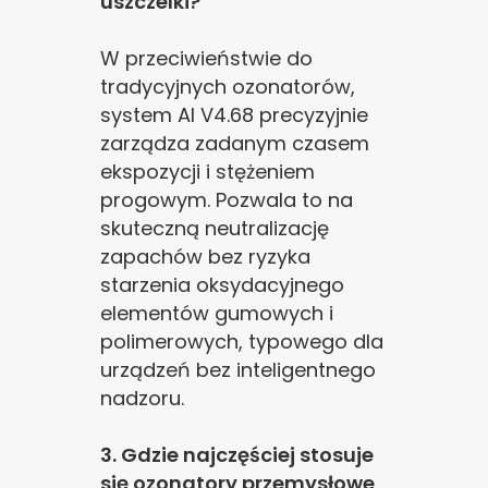
uszczelki?
poprawy działania serwisu, personalizacji treści, oraz
analizy ruchu na stronie.
W przeciwieństwie do
tradycyjnych ozonatorów,
Dostosuj
Zezwól na wszystkie
system AI V4.68 precyzyjnie
zarządza zadanym czasem
ekspozycji i stężeniem
progowym. Pozwala to na
skuteczną neutralizację
zapachów bez ryzyka
starzenia oksydacyjnego
elementów gumowych i
polimerowych, typowego dla
urządzeń bez inteligentnego
nadzoru.
3. Gdzie najczęściej stosuje
się ozonatory przemysłowe