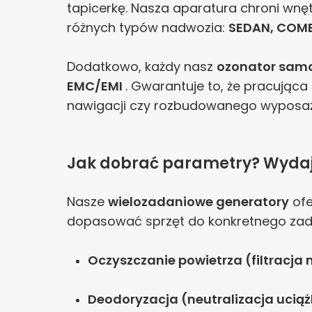
tapicerkę. Nasza aparatura chroni w
różnych typów nadwozia:
SEDAN, COMBI
Dodatkowo, każdy nasz
ozonator sa
EMC/EMI
. Gwarantuje to, że pracująca 
nawigacji czy rozbudowanego wyposaż
Jak dobrać parametry? Wyda
Nasze
wielozadaniowe generatory
ofe
dopasować sprzęt do konkretnego zad
Oczyszczanie powietrza (filtracj
Deodoryzacja (neutralizacja ucią