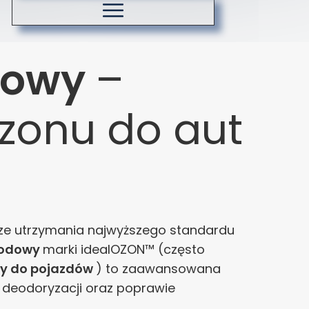
Koszty dostawy
Zasady ozonowania
dowy
–
ozonu do aut
e utrzymania najwyższego standardu
hodowy
marki idealOZON™ (często
y do pojazdów
) to zaawansowana
 deodoryzacji oraz poprawie