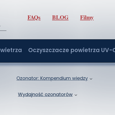
FAQs
BLOG
Filmy
l
wietrza
Oczyszczacze powietrza UV-
/h z regulacją O3
Oczyszczacz powietrza IdealUVCPo
/h z regulacją O3
Oczyszczacz powietrza IdealUVCPo
Ozonator: Kompendium wiedzy
/h z regulacją O3
Oczyszczacz powietrza IdealUVCPo
Jak ozonować samochód: Ozonowanie klima
Wydajność ozonatorów
/h z regulacją O3
Oczyszczacz powietrza IdealUVCPo
Ozon: Właściwości i zastosowanie
Ozonatory 2 - 20 g/h
ochodowy
Zbiór wiedzy o ozonowaniu