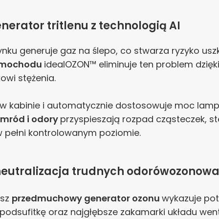
erator tritlenu
z technologią AI
nku generuje gaz na ślepo, co stwarza ryzyko us
samochodu
idealOZON™ eliminuje ten problem dzięk
owi stężenia.
i w kabinie i automatycznie dostosowuje moc la
smród i odory
przyspieszają rozpad cząsteczek, st
 pełni kontrolowanym poziomie.
 neutralizacja trudnych odorówozonow
asz
przedmuchowy generator ozonu
wykazuje pot
 podsufitkę oraz najgłębsze zakamarki układu wen