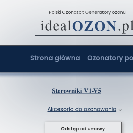
Polski Ozonator:
Generatory ozonu
OZON
ideal
.p
Strona główna
Ozonatory po
O firmie
Ozonator 2-20 g
Opinie
Ozonator 4-40 g
Sterowniki V1-V5
Porównaj ceny ozonatorów
Ozonator 6-60 g
Akcesoria do ozonowania
Ozonatory z AI: Ranking i opinie
Ozonator 8-80 g
Przystawki do ozonatorów
Ozonator sam
Odstąp od umowy