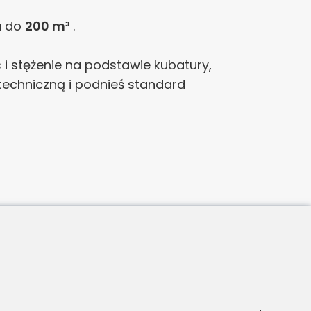
a do
200 m³
.
 i stężenie na podstawie kubatury,
 techniczną i podnieś standard