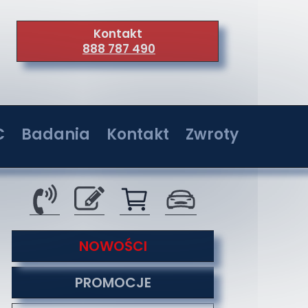
Kontakt
888 787 490
C
Badania
Kontakt
Zwroty
wer 36W
Badania w jednostkach akredytowanych
Kontakt
wer 72W
Serwis
wer 108W
O nas
tyzacji
NOWOŚCI
wer 144W
Co nas wyróżnia
PROMOCJE
Formy płatności