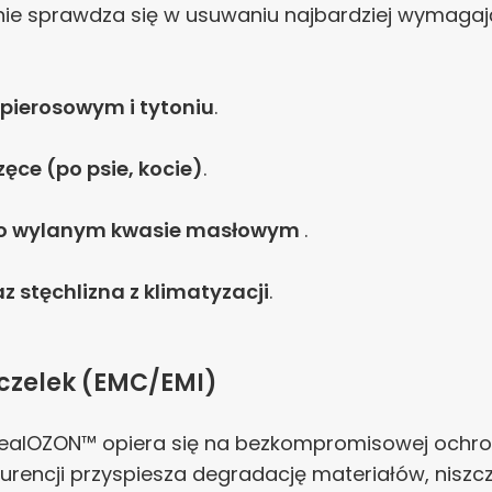
lnie sprawdza się w usuwaniu najbardziej wymag
pierosowym i tytoniu
.
ęce (po psie, kocie)
.
o wylanym kwasie masłowym
.
az stęchlizna z klimatyzacji
.
zczelek (EMC/EMI)
dealOZON™ opiera się na bezkompromisowej ochro
urencji przyspiesza degradację materiałów, niszcz