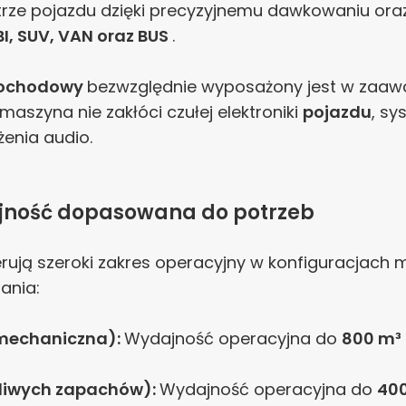
nętrze pojazdu dzięki precyzyjnemu dawkowaniu 
, SUV, VAN oraz BUS
.
mochodowy
bezwzględnie wyposażony jest w zaawa
maszyna nie zakłóci czułej elektroniki
pojazdu
, s
enia audio.
jność dopasowana do potrzeb
rują szeroki zakres operacyjny w konfiguracjach 
ania:
a mechaniczna):
Wydajność operacyjna do
800 m³
żliwych zapachów):
Wydajność operacyjna do
40