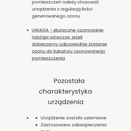
pomieszczeń należy stosować
urządzenia z regulacją ilości
generowanego ozonu
UWAGA - skuteczne ozonowanie
nastąpi wówczas, jeżeli
dobierzemy odpowiednie stężenie
ozonu do kubatury ozonowanego
pomieszczenia
Pozostała
charakterystyka
Zgoda na pliki cookie
urządzenia
Cookies to małe pliki danych, które są
Urządzenie zostało uziemione
przechowywane na Twoim urządzeniu podczas
Zastosowano zabezpieczenia
przeglądania stron internetowych. Używamy ich do