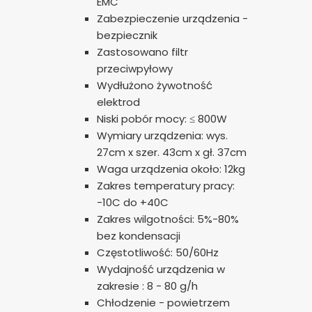
EMC
poprawy działania serwisu, personalizacji treści, oraz
Zabezpieczenie urządzenia -
analizy ruchu na stronie.
bezpiecznik
Zastosowano filtr
przeciwpyłowy
Dostosuj
Zezwól na wszystkie
Wydłużono żywotność
elektrod
Niski pobór mocy: ≤ 800W
Wymiary urządzenia: wys.
27cm x szer. 43cm x gł. 37cm
Waga urządzenia około: 12kg
Zakres temperatury pracy:
-10C do +40C
Zakres wilgotności: 5%-80%
bez kondensacji
Częstotliwość: 50/60Hz
Wydajność urządzenia w
zakresie : 8 - 80 g/h
Chłodzenie - powietrzem