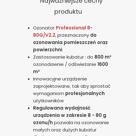
Najważniejsze cechy
produktu
Ozonator
Professional
8-
80G/V2.2
, przeznaczony
do
ozonowania pomieszczeń
oraz
powierzchni
Zastosowanie kubatur : do
800 m³
ozonodawnie / odświeżanie
1600
m³
Innowacyjne urządzenie
zaprojektowane, tak aby sprostać
wymaganiom
profesjonalnych
użytkowników
Regulowana wydajność
urządzenia
w zakresie 8 - 80 g
ozonu/h
pozwala na ozonowanie
małych oraz dużych kubatur