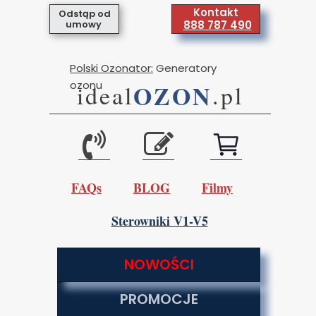
Kontakt
Odstąp od
umowy
888 787 490
Polski Ozonator:
Generatory
ozonu
OZON
ideal
.pl
FAQs
BLOG
Filmy
Sterowniki V1-V5
NOWOŚCI
PROMOCJE