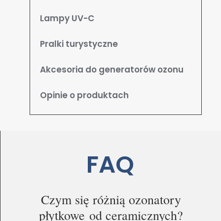
Lampy UV-C
Pralki turystyczne
Akcesoria do generatorów ozonu
Opinie o produktach
FAQ
Zgoda na pliki cookie
Cookies to małe pliki danych, które są
Czym się różnią ozonatory
przechowywane na Twoim urządzeniu podczas
płytkowe od ceramicznych?
przeglądania stron internetowych. Używamy ich do