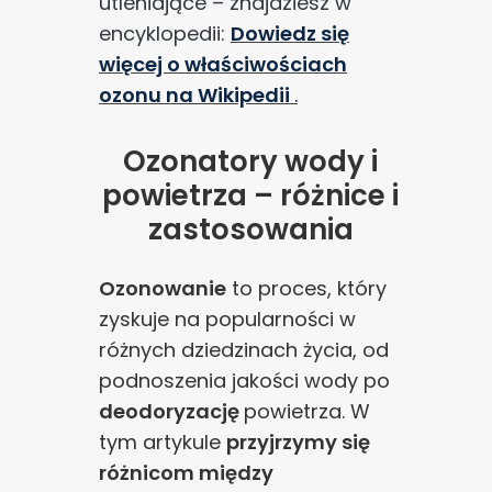
utleniające – znajdziesz w
encyklopedii:
Dowiedz się
więcej o właściwościach
ozonu na Wikipedii
.
Ozonatory wody i
powietrza – różnice i
zastosowania
Ozonowanie
to proces, który
zyskuje na popularności w
różnych dziedzinach życia, od
podnoszenia jakości wody po
deodoryzację
powietrza. W
tym artykule
przyjrzymy się
różnicom między