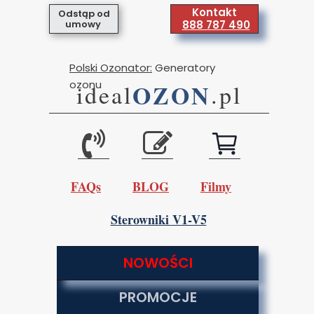
Kontakt
Odstąp od
umowy
888 787 490
Polski Ozonator:
Generatory
ozonu
OZON
ideal
.pl
FAQs
BLOG
Filmy
Sterowniki V1-V5
NOWOŚCI
PROMOCJE