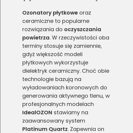
poprawy działania serwisu, personalizacji treści, oraz
Ozonatory płytkowe
oraz
analizy ruchu na stronie.
ceramiczne to popularne
rozwiązania do
oczyszczania
Dostosuj
Zezwól na wszystkie
powietrza
. W rzeczywistości oba
terminy stosuje się zamiennie,
gdyż większość modeli
płytkowych wykorzystuje
dielektryk ceramiczny. Choć obie
technologie bazują na
wyładowaniach koronowych do
generowania aktywnego tlenu, w
profesjonalnych modelach
IdealOZON
stawiamy na
zaawansowany system
Platinum Quartz
. Zapewnia on