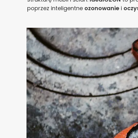
poprzez inteligentne
ozonowanie
i
oczy