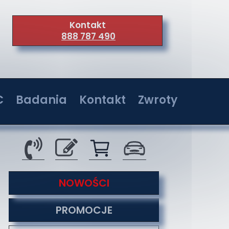
Kontakt
888 787 490
C
Badania
Kontakt
Zwroty
wer 36W
Badania w jednostkach akredytowanych
Kontakt
wer 72W
Serwis
wer 108W
O nas
tyzacji
NOWOŚCI
wer 144W
Co nas wyróżnia
PROMOCJE
Formy płatności