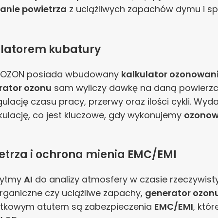
anie powietrza
z uciążliwych zapachów dymu i spa
kulatorem kubatury
lOZON posiada wbudowany
kalkulator ozonowan
rator ozonu
sam wyliczy dawkę na daną powierzch
gulację czasu pracy, przerwy oraz ilości cykli. Wyd
ulację, co jest kluczowe, gdy wykonujemy
ozonow
ietrza i ochrona mienia EMC/EMI
rytmy
AI
do analizy atmosfery w czasie rzeczywist
 organiczne czy uciążliwe zapachy,
generator ozon
atkowym atutem są zabezpieczenia
EMC/EMI
, któ