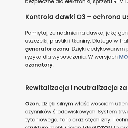
bezpieczne dla elektroniki, sprzętu RTV i
Kontrola dawki O3 – ochrona usz
Pamiętaj, że nadmierna dawka, jaką ge
uszczelki, plastiki i tkaniny. Dlatego w tr
generator ozonu
. Dzięki dedykowany
ryzyka dla wyposażenia. W wersjach
MO
ozonatory
.
Rewitalizacja i neutralizacja
Ozon
, dzięki silnym właściwościom utle
czynników środowiskowych. System trwal
tytoniowego, farb oraz stęchlizny. Tec
strukturę mebli i ścian.
IdealOZON
to pr