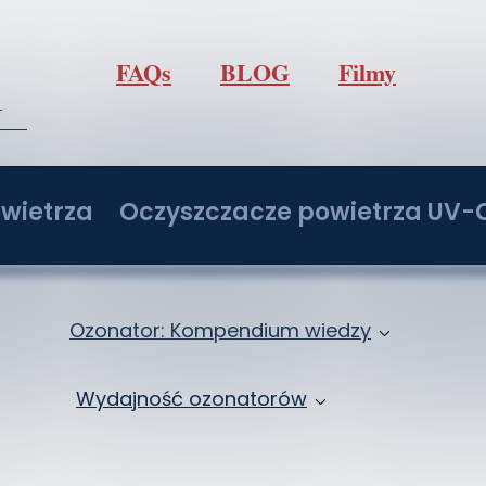
FAQs
BLOG
Filmy
l
wietrza
Oczyszczacze powietrza UV-
/h z regulacją O3
Oczyszczacz powietrza IdealUVCPo
/h z regulacją O3
Oczyszczacz powietrza IdealUVCPo
Ozonator: Kompendium wiedzy
/h z regulacją O3
Oczyszczacz powietrza IdealUVCPo
Jak ozonować samochód: Ozonowanie klima
Wydajność ozonatorów
/h z regulacją O3
Oczyszczacz powietrza IdealUVCPo
Ozon: Właściwości i zastosowanie
Ozonatory 2 - 20 g/h
ochodowy
Zbiór wiedzy o ozonowaniu