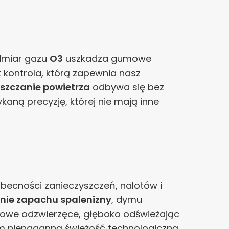
dmiar gazu
O3
uszkadza gumowe
t kontrola, którą zapewnia nasz
szczanie powietrza
odbywa się bez
aną precyzję, której nie mają inne
 obecności zanieczyszczeń, nalotów i
nie zapachu spalenizny
, dymu
chowe odzwierzęce, głęboko odświeżając
om nienaganną świeżość technologiczną