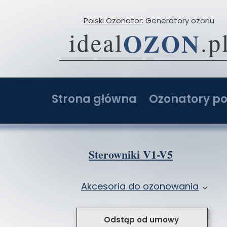
Polski Ozonator:
Generatory ozonu
OZON
ideal
.p
Strona główna
Ozonatory po
O firmie
Ozonator 2-20 g
Opinie
Ozonator 4-40 g
Sterowniki V1-V5
Porównaj ceny ozonatorów
Ozonator 6-60 g
Akcesoria do ozonowania
Ozonatory z AI: Ranking i opinie
Ozonator 8-80 g
Przystawki do ozonatorów
Ozonator sam
Odstąp od umowy