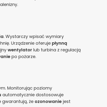
lenizny.
ia
. Wystarczy wpisać wymiary
nię. Urządzenie oferuje
płynną
ajny
wentylator
lub turbina z regulacją
anie
po pożarze.
ym. Monitorując poziomy
u
automatycznie dostosowuje
re gwarantują, że
ozonowanie
jest