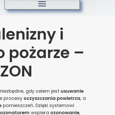
Koszty dostawy
Zasady ozonowania
enizny i
o pożarze –
OZON
niezbędne, gdy celem jest
usuwanie
je procesy
oczyszczania powietrza
, a
e
pomieszczeń. Dzięki systemowi
ozonatorem
wspiera
ozonowanie
,