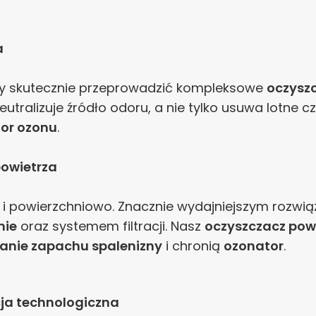
a
 Aby skutecznie przeprowadzić kompleksowe
oczyszc
utralizuje źródło odoru, a nie tylko usuwa lotne 
or ozonu
.
powietrza
e i powierzchniowo. Znacznie wydajniejszym rozw
nie
oraz systemem filtracji. Nasz
oczyszczacz pow
anie zapachu spalenizny
i chronią
ozonator
.
ja technologiczna