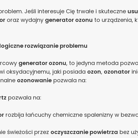
oblem. Jeśli interesuje Cię trwałe i skuteczne
usu
or
oraz wydajny
generator ozonu
to urządzenia, k
logiczne rozwiązanie problemu
warcowy
generator ozonu
, to jedyna metoda pozwal
owi oksydacyjnemu, jaki posiada
ozon
,
ozonator
in
onalne
ozonowanie
pozwala na:
rtz
pozwala na:
or
rozbija łańcuchy chemiczne spalenizny w bezwo
ie świeżości przez
oczyszczanie powietrza
bez uż