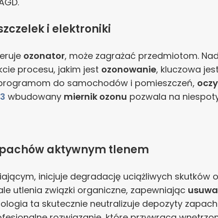
 AGD.
czelek i elektroniki
neruje
ozonator
, może zagrażać przedmiotom. Na
akcie procesu, jakim jest
ozonowanie
, kluczowa jes
m programom do samochodów i pomieszczeń,
oczy
3
wbudowany
miernik ozonu
pozwala na niespotyk
 zapachów aktywnym tlenem
niającym, inicjuje degradację uciążliwych skutków
e utlenia związki organiczne, zapewniając
usuwa
hnologia ta skutecznie neutralizuje depozyty zapa
ofesjonalne rozwiązanie, które przywraca wnętrz