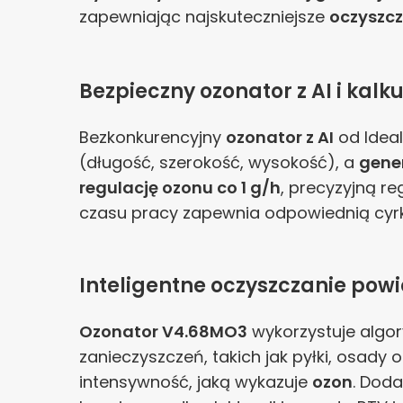
zapewniając najskuteczniejsze
oczyszcz
Bezpieczny ozonator z AI i kal
Bezkonkurencyjny
ozonator z AI
od Idea
(długość, szerokość, wysokość), a
gene
regulację ozonu co 1 g/h
, precyzyjną re
czasu pracy zapewnia odpowiednią cyrk
Inteligentne oczyszczanie pow
Ozonator V4.68MO3
wykorzystuje algo
zanieczyszczeń, takich jak pyłki, osady
intensywność, jaką wykazuje
ozon
. Dod