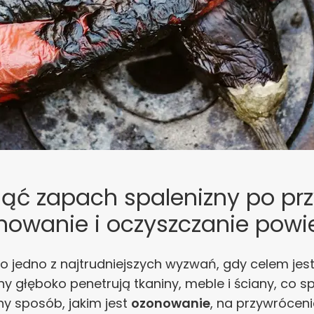
nąć zapach spalenizny po pr
nowanie i oczyszczanie powi
 jedno z najtrudniejszych wyzwań, gdy celem jes
zny głęboko penetrują tkaniny, meble i ściany, co 
ny sposób, jakim jest
ozonowanie
, na przywróceni