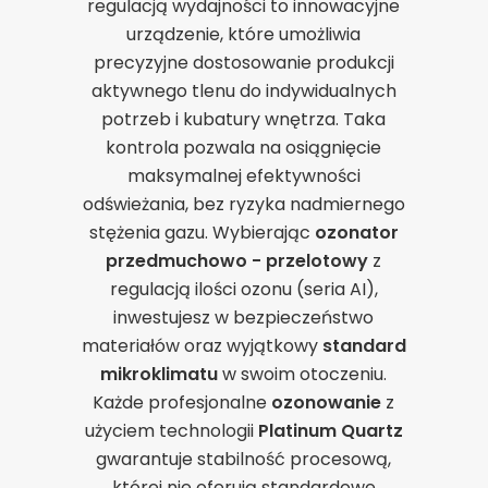
regulacją wydajności to innowacyjne
urządzenie, które umożliwia
precyzyjne dostosowanie produkcji
aktywnego tlenu do indywidualnych
potrzeb i kubatury wnętrza. Taka
kontrola pozwala na osiągnięcie
maksymalnej efektywności
odświeżania, bez ryzyka nadmiernego
stężenia gazu. Wybierając
ozonator
przedmuchowo - przelotowy
z
regulacją ilości ozonu (seria AI),
inwestujesz w bezpieczeństwo
materiałów oraz wyjątkowy
standard
Zgoda na pliki cookie
mikroklimatu
w swoim otoczeniu.
Każde profesjonalne
ozonowanie
z
użyciem technologii
Platinum Quartz
Cookies to małe pliki danych, które są
gwarantuje stabilność procesową,
przechowywane na Twoim urządzeniu podczas
przeglądania stron internetowych. Używamy ich do
której nie oferują standardowe