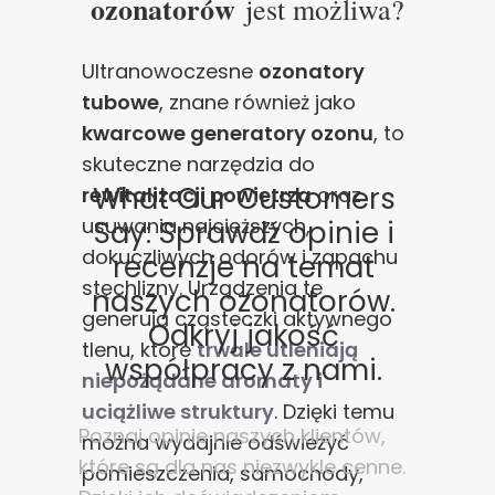
ozonatorów
jest możliwa?
Ultranowoczesne
ozonatory
tubowe
, znane również jako
kwarcowe generatory ozonu
, to
skuteczne narzędzia do
What Our Customers
rewitalizacji powietrza
oraz
usuwania najcięższych,
Say: Sprawdź opinie i
dokuczliwych odorów i zapachu
recenzje na temat
stęchlizny. Urządzenia te
naszych ozonatorów.
generują cząsteczki aktywnego
Odkryj jakość
tlenu, które
trwale utleniają
współpracy z nami.
niepożądane aromaty i
uciążliwe struktury
. Dzięki temu
Poznaj opinie naszych klientów,
można wydajnie odświeżyć
które są dla nas niezwykle cenne.
pomieszczenia, samochody,