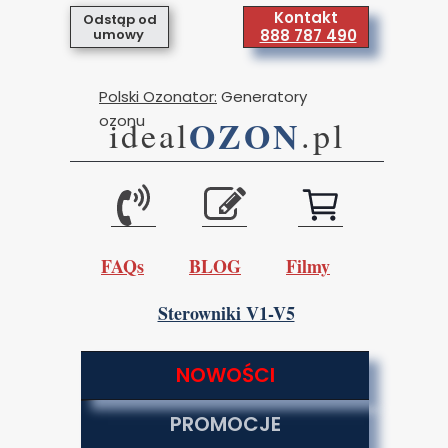
Kontakt
Odstąp od
umowy
888 787 490
Polski Ozonator:
Generatory
ozonu
OZON
ideal
.pl
FAQs
BLOG
Filmy
Sterowniki V1-V5
NOWOŚCI
PROMOCJE