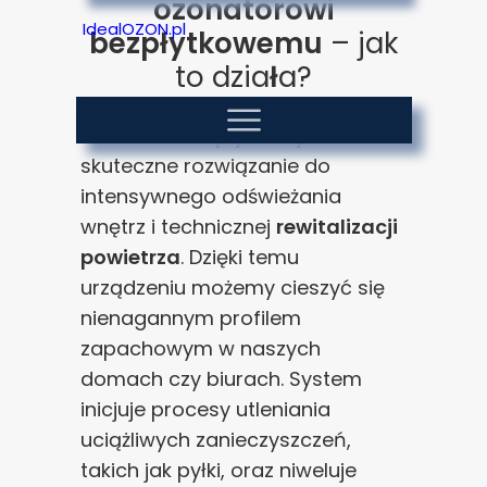
ozonatorowi
IdealOZON.pl
bezpłytkowemu
– jak
to dzia
ł
a?
Ozonator bezpłytkowy
to
skuteczne rozwiązanie do
intensywnego odświeżania
wnętrz i technicznej
rewitalizacji
powietrza
. Dzięki temu
urządzeniu możemy cieszyć się
nienagannym profilem
zapachowym w naszych
domach czy biurach. System
inicjuje procesy utleniania
uciążliwych zanieczyszczeń,
takich jak pyłki, oraz niweluje