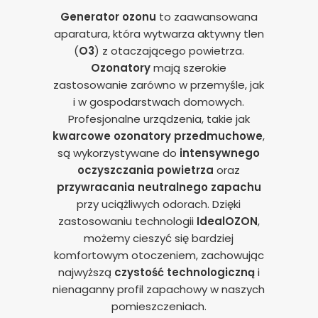
Generator ozonu
to zaawansowana
aparatura, która wytwarza aktywny tlen
(
O3
) z otaczającego powietrza.
Ozonatory
mają szerokie
zastosowanie zarówno w przemyśle, jak
i w gospodarstwach domowych.
Profesjonalne urządzenia, takie jak
kwarcowe ozonatory przedmuchowe
,
są wykorzystywane do
intensywnego
oczyszczania powietrza
oraz
przywracania neutralnego zapachu
przy uciążliwych odorach. Dzięki
zastosowaniu technologii
IdealOZON
,
możemy cieszyć się bardziej
komfortowym otoczeniem, zachowując
najwyższą
czystość technologiczną
i
nienaganny profil zapachowy w naszych
pomieszczeniach.