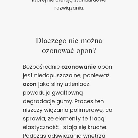
poprawy działania serwisu, personalizacji treści, oraz
rozwiązania.
analizy ruchu na stronie.
Dostosuj
Zezwól na wszystkie
Dlaczego nie można
ozonować opon?
Bezpośrednie
ozonowanie
opon
jest niedopuszczalne, ponieważ
ozon
jako silny utleniacz
powoduje gwałtowną
degradację gumy. Proces ten
niszczy wiązania polimerowe, co
sprawia, że elementy te tracą
elastyczność i stają się kruche.
Podczas odświeżania wnętrza