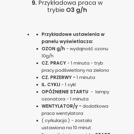
9.
Przykładowa praca w
trybie
O3 g/h
Przykładowe ustawienia w
panelu wyświetlacza:
OZON g/h
- wydajność ozonu
10g/h
CZ. PRACY
- 1 minuta - tryb
pracy podświetlony na zielono
CZ. PRZERWY -
1 minuta
IL. CYKLI
- 1 cykl
OPÓŹNIENIE STARTU
- lampy
ozonatora - 1 minuta
WENTYLATOR/y -
dodatkowa
praca wentylatora
( cyrkulacja ) - została
ustawiona na 10 minut