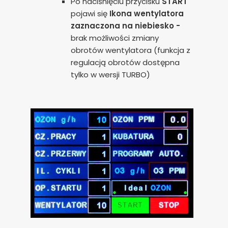
Po naciśnięciu przycisku
START
pojawi się
Ikona wentylatora
zaznaczona na niebiesko -
brak możliwości zmiany
obrotów wentylatora (funkcja z
regulacją obrotów dostępna
tylko w wersji TURBO)
Zgoda na pliki cookie
Cookies to małe pliki danych, które są
przechowywane na Twoim urządzeniu podczas
przeglądania stron internetowych. Używamy ich do