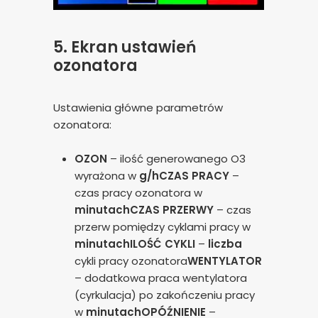
5.
Ekran ustawień
ozonatora
Ustawienia główne parametrów
ozonatora:
OZON
– ilość generowanego O3
wyrażona w
g/h
CZAS PRACY
–
czas pracy ozonatora w
minutach
CZAS PRZERWY
– czas
przerw pomiędzy cyklami pracy w
minutach
ILOŚĆ CYKLI
–
liczba
cykli pracy ozonatora
WENTYLATOR
– dodatkowa praca wentylatora
(cyrkulacja) po zakończeniu pracy
w
minutach
OPÓŹNIENIE
–