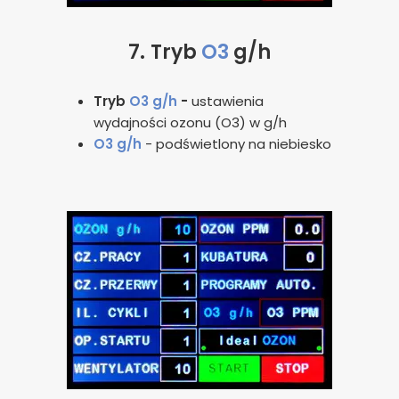
7.
Tryb
O3
g/h
Tryb
O3 g/h
-
ustawienia
wydajności ozonu (O3) w g/h
O3 g/h
- podświetlony na niebiesko