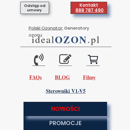
Kontakt
Odstąp od
umowy
888 787 490
Polski Ozonator:
Generatory
ozonu
OZON
ideal
.pl
FAQs
BLOG
Filmy
Sterowniki V1-V5
NOWOŚCI
PROMOCJE