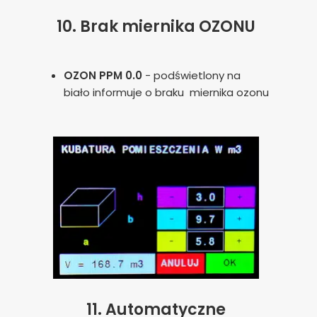
poprawy działania serwisu, personalizacji treści, oraz
10.
Brak miernika OZONU
analizy ruchu na stronie.
Dostosuj
Zezwól na wszystkie
OZON PPM 0.0
- podświetlony na
biało informuje o braku miernika ozonu
11.
Automatyczne