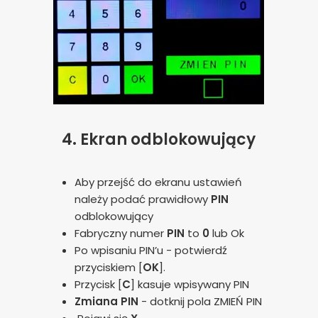
4.
Ekran odblokowujący
Aby przejść do ekranu ustawień
należy podać prawidłowy
PIN
odblokowujący
Fabryczny numer
PIN
to
0
lub Ok
Po wpisaniu PIN’u - potwierdź
przyciskiem [
OK
].
Przycisk [
C
] kasuje wpisywany PIN
Zmiana PIN
- dotknij pola ZMIEŃ PIN