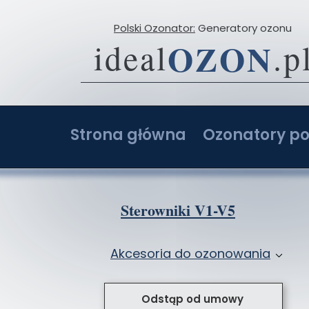
Polski Ozonator:
Generatory ozonu
OZON
ideal
.p
Strona główna
Ozonatory po
O firmie
Ozonator 2-20 g
Opinie
Ozonator 4-40 g
Sterowniki V1-V5
Porównaj ceny ozonatorów
Ozonator 6-60 g
Akcesoria do ozonowania
Ozonatory z AI: Ranking i opinie
Ozonator 8-80 g
Przystawki do ozonatorów
Ozonator sam
Odstąp od umowy