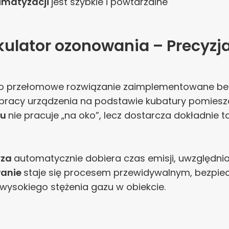
imatyzacji
jest szybkie i powtarzalne
lkulator ozonowania – Precyz
o przełomowe rozwiązanie zaimplementowane bez
pracy urządzenia na podstawie kubatury pomieszc
nu
nie pracuje „na oko”, lecz dostarcza dokładnie 
rza
automatycznie dobiera czas emisji, uwzględnia
anie
staje się procesem przewidywalnym, bezpie
t wysokiego stężenia gazu w obiekcie.