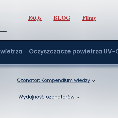
FAQs
BLOG
Filmy
l
wietrza
Oczyszczacze powietrza UV-
/h z regulacją O3
Oczyszczacz powietrza IdealUVCPo
/h z regulacją O3
Oczyszczacz powietrza IdealUVCPo
Ozonator: Kompendium wiedzy
/h z regulacją O3
Oczyszczacz powietrza IdealUVCPo
Jak ozonować samochód: Ozonowanie klima
Wydajność ozonatorów
/h z regulacją O3
Oczyszczacz powietrza IdealUVCPo
Ozon: Właściwości i zastosowanie
Ozonatory 2 - 20 g/h
ochodowy
Zbiór wiedzy o ozonowaniu