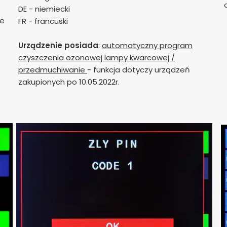
DE - niemiecki
ne
FR - francuski
Urządzenie posiada
:
automatyczny program
czyszczenia ozonowej lampy kwarcowej /
przedmuchiwanie
- funkcja dotyczy urządzeń
zakupionych po 10.05.2022r.