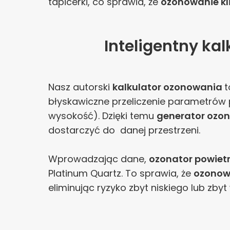
tapicerki, co sprawia, że
ozonowanie kl
Inteligentny ka
Nasz autorski
kalkulator ozonowania
t
błyskawiczne przeliczenie parametrów 
wysokość). Dzięki temu
generator ozo
dostarczyć do danej przestrzeni.
Wprowadzając dane,
ozonator powiet
Platinum Quartz. To sprawia, że
ozonow
eliminując ryzyko zbyt niskiego lub zby