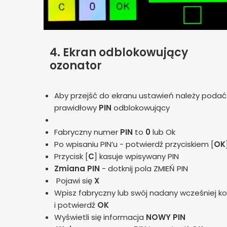
4.
Ekran odblokowujący
ozonator
Aby przejść do ekranu ustawień należy podać
prawidłowy
PIN
odblokowujący
Fabryczny numer
PIN
to
0
lub Ok
Po wpisaniu PIN’u - potwierdź przyciskiem [
OK
Przycisk [
C
] kasuje wpisywany PIN
Zmiana PIN
- dotknij pola ZMIEŃ PIN
Pojawi się
X
Wpisz fabryczny lub swój nadany wcześniej k
i potwierdź
OK
Wyświetli się informacja
NOWY PIN