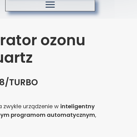
Koszty dostawy
Zasady ozonowania
rator ozonu
uartz
.68/TURBO
a zwykłe urządzenie w
inteligentny
ym programom automatycznym
,