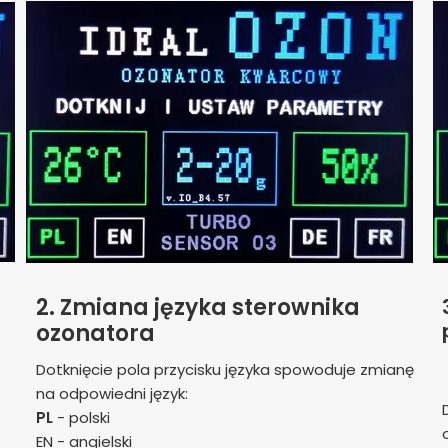
2. Zmiana języka sterownika
ozonatora
Dotknięcie pola przycisku języka spowoduje zmianę
na odpowiedni język:
PL
- polski
EN - angielski