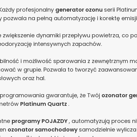
Każdy profesjonalny
generator ozonu
serii Plati
y pozwala na pełną automatyzację i korektę emisj
e zwiększenie dynamiki przepływu powietrza, co 
eodoryzację intensywnych zapachów.
bilność i możliwość sparowania z zewnętrznym m
ować w grupie. Pozwala to tworzyć zaawansowan
łowych oraz hal.
i oprogramowania gwarantuje, że Twój
ozonator ge
ametrów
Platinum Quartz
.
ntne
programy POJAZDY
, automatyzują proces 
Ten
ozonator samochodowy
samodzielnie wylicz