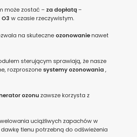
num może zostać –
za dopłatą
–
i
O3
w czasie rzeczywistym.
pozwala na skuteczne
ozonowanie
nawet
odułem sterującym sprawiają, że nasze
e, rozproszone
systemy ozonowania
,
nerator ozonu
zawsze korzysta z
niwelowania uciążliwych zapachów w
a dawkę tlenu potrzebną do odświeżenia