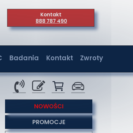
Kontakt
888 787 490
C
Badania
Kontakt
Zwroty
wer 36W
Badania w jednostkach akredytowanych
Kontakt
wer 72W
Serwis
wer 108W
O nas
tyzacji
NOWOŚCI
wer 144W
Co nas wyróżnia
PROMOCJE
Formy płatności