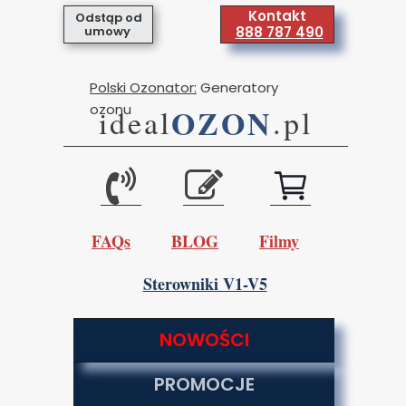
Kontakt
Odstąp od
umowy
888 787 490
Polski Ozonator:
Generatory
ozonu
OZON
ideal
.pl
FAQs
BLOG
Filmy
Sterowniki V1-V5
NOWOŚCI
PROMOCJE