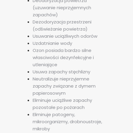
Deodoryzacja powietrza
(uzuwanie nieprzyjemnych
zapachów)
Dezodoryzacja przestrzeni
(odświeżanie powietrza)
Usuwanie uciążliwych odorów
Uzdatnianie wody
Ozon posiada bardzo silne
własciwości dezynfekcyjne i
utleniające
Usuwa zapachy stęchlizny
Neutralizuje nieprzyjemne
zapachy związane z dymem
papierosowym
Eliminuje uciążliwe zapachy
pozostałe po pożarach
Eliminuje patogeny,
mikroorganizmy, drobnoustroje,
mikroby