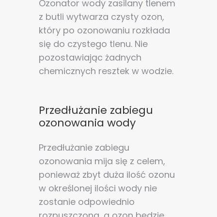
Ozonator wody zasilany tlenem
poprawy działania serwisu, personalizacji treści, oraz
z butli wytwarza czysty ozon,
analizy ruchu na stronie.
który po ozonowaniu rozkłada
się do czystego tlenu. Nie
Dostosuj
Zezwól na wszystkie
pozostawiając żadnych
chemicznych resztek w wodzie.
Przedłużanie zabiegu
ozonowania wody
Przedłużanie zabiegu
ozonowania mija się z celem,
ponieważ zbyt duża ilość ozonu
w określonej ilości wody nie
zostanie odpowiednio
rozpuszczona, a ozon będzie