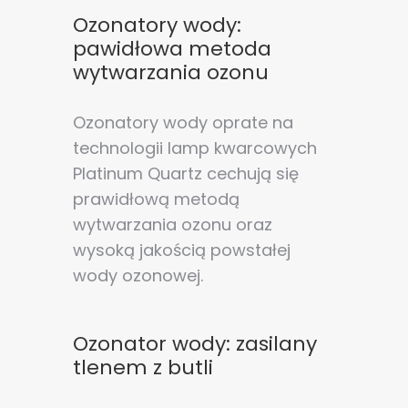
Ozonatory wody:
pawidłowa metoda
wytwarzania ozonu
Ozonatory wody oprate na
technologii lamp kwarcowych
Platinum Quartz cechują się
prawidłową metodą
wytwarzania ozonu oraz
wysoką jakością powstałej
wody ozonowej.
Zgoda na pliki cookie
Ozonator wody: zasilany
Cookies to małe pliki danych, które są
tlenem z butli
przechowywane na Twoim urządzeniu podczas
przeglądania stron internetowych. Używamy ich do