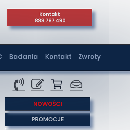
Kontakt
888 787 490
C
Badania
Kontakt
Zwroty
wer 36W
Badania w jednostkach akredytowanych
Kontakt
wer 72W
Serwis
wer 108W
O nas
tyzacji
NOWOŚCI
wer 144W
Co nas wyróżnia
PROMOCJE
Formy płatności