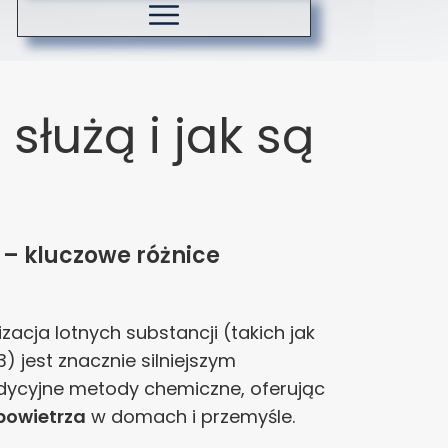
Koszty dostawy
Zasady ozonowania
łużą i jak są
– kluczowe różnice
lizacja lotnych substancji (takich jak
) jest znacznie silniejszym
radycyjne metody chemiczne, oferując
powietrza
w domach i przemyśle.