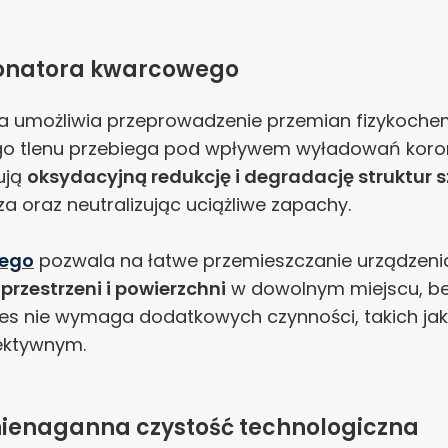
zonatora kwarcowego
 umożliwia przeprowadzenie przemian fizykochemi
nego tlenu przebiega pod wpływem wyładowań koro
ują
oksydacyjną redukcję i degradację struktur 
za oraz neutralizując uciążliwe zapachy.
wego
pozwala na łatwe przemieszczanie urządzeni
rzestrzeni i powierzchni
w dowolnym miejscu, be
oces nie wymaga dodatkowych czynności, takich ja
fektywnym.
nienaganna czystość technologiczna