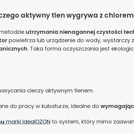
aczego aktywny tlen wygrywa z chlorem
 metodzie
utrzymania nienagannej czystości tec
tor
powietrza lub urządzenie do wody, wystarczy
ganicznych
. Taka forma oczyszczania jest ekologi
sycania cieczy aktywnym tlenem.
ne do pracy w kubaturze, idealne do
wymagający
nu
marki IdealOZON
to system, który mimo zaawans