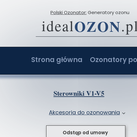
Polski Ozonator:
Generatory ozonu
OZON
ideal
.p
Strona główna
Ozonatory po
O firmie
Ozonator 2-20 g
Opinie
Ozonator 4-40 g
Sterowniki V1-V5
Porównaj ceny ozonatorów
Ozonator 6-60 g
Akcesoria do ozonowania
Ozonatory z AI: Ranking i opinie
Ozonator 8-80 g
Przystawki do ozonatorów
Ozonator sam
Odstąp od umowy