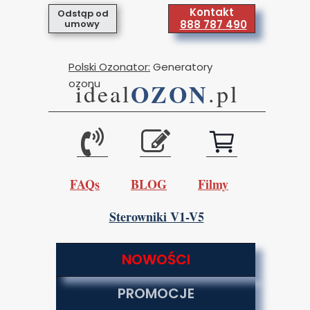
Kontakt
Odstąp od
umowy
888 787 490
Polski Ozonator:
Generatory
ozonu
OZON
ideal
.pl
FAQs
BLOG
Filmy
Sterowniki V1-V5
NOWOŚCI
PROMOCJE