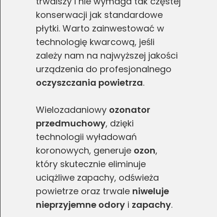
trwalszy i nie wymaga tak częstej
poprawy działania serwisu, personalizacji treści, oraz
konserwacji jak standardowe
analizy ruchu na stronie.
płytki. Warto zainwestować w
technologię kwarcową, jeśli
Dostosuj
Zezwól na wszystkie
zależy nam na najwyższej jakości
urządzenia do profesjonalnego
oczyszczania powietrza
.
Wielozadaniowy
ozonator
przedmuchowy
, dzięki
technologii wyładowań
koronowych, generuje
ozon
,
który skutecznie eliminuje
uciążliwe zapachy, odświeża
powietrze oraz trwale
niweluje
nieprzyjemne odory
i
zapachy
.