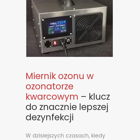
Miernik ozonu w
ozonatorze
kwarcowym
– klucz
do znacznie lepszej
dezynfekcji
W dzisiejszych czasach, kiedy