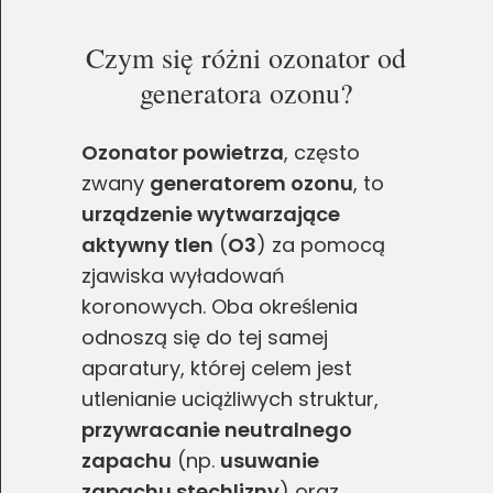
Czym się różni ozonator od
generatora ozonu?
Ozonator powietrza
, często
zwany
generatorem ozonu
, to
urządzenie wytwarzające
aktywny tlen
(
O3
) za pomocą
zjawiska wyładowań
koronowych. Oba określenia
odnoszą się do tej samej
aparatury, której celem jest
utlenianie uciążliwych struktur,
przywracanie neutralnego
zapachu
(np.
usuwanie
zapachu stęchlizny
) oraz