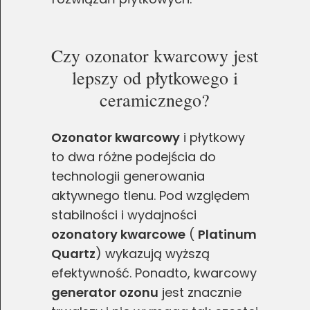
Czy ozonator kwarcowy jest
lepszy od płytkowego i
ceramicznego?
Ozonator kwarcowy
i płytkowy
to dwa różne podejścia do
technologii generowania
aktywnego tlenu. Pod względem
stabilności i wydajności
Zgoda na pliki cookie
ozonatory kwarcowe
(
Platinum
Quartz
) wykazują wyższą
efektywność. Ponadto, kwarcowy
Cookies to małe pliki danych, które są
generator ozonu
jest znacznie
przechowywane na Twoim urządzeniu podczas
przeglądania stron internetowych. Używamy ich do