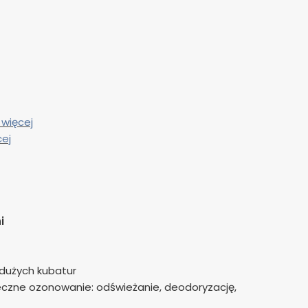
 więcej
cej
i
 dużych kubatur
czne ozonowanie: odświeżanie, deodoryzację,