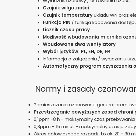
Wyłącznik czasowy / ustawienia czasu
Czujnik wilgotności
Czujnik temperatury
układu WN oraz el
Funkcja PIN
/ funkcja kodowania dostęp
Licznik czasu pracy
Możliwość wbudowania miernika ozonu
Wbudowane dwa wentylatory
Wybór języków: PL, EN, DE, FR
Informacja o załączeniu / wyłączeniu ur
Automatyczny program czyszczenia 
Normy i zasady ozonowa
Pomieszczenia ozonowane generatorem kwa
Przestrzeganie powyższych zasad chroni
0,1ppm -8 h - maksymalny czas przebywania
0,3ppm - 15 minut - maksymalny czas przeb
Okres połowicznego rozpadu to ok. 20 - 30 mi