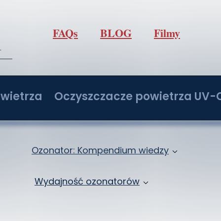
FAQs
BLOG
Filmy
l
wietrza
Oczyszczacze powietrza UV-
/h z regulacją O3
Oczyszczacz powietrza IdealUVCPo
/h z regulacją O3
Oczyszczacz powietrza IdealUVCPo
Ozonator: Kompendium wiedzy
/h z regulacją O3
Oczyszczacz powietrza IdealUVCPo
Jak ozonować samochód: Ozonowanie klima
Wydajność ozonatorów
/h z regulacją O3
Oczyszczacz powietrza IdealUVCPo
Ozon: Właściwości i zastosowanie
Ozonatory 2 - 20 g/h
ochodowy
Zbiór wiedzy o ozonowaniu