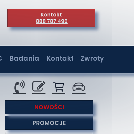
Kontakt
888 787 490
C
Badania
Kontakt
Zwroty
wer 36W
Badania w jednostkach akredytowanych
Kontakt
wer 72W
Serwis
wer 108W
O nas
tyzacji
NOWOŚCI
wer 144W
Co nas wyróżnia
PROMOCJE
Formy płatności