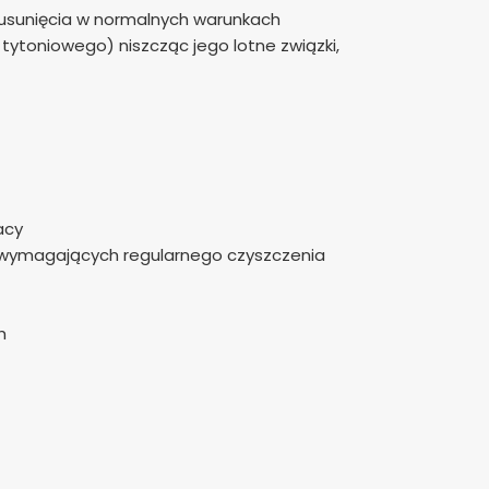
o usunięcia w normalnych warunkach
ytoniowego) niszcząc jego lotne związki,
acy
, wymagających regularnego czyszczenia
h