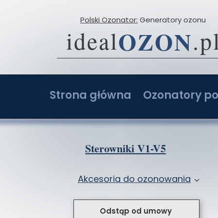
Polski Ozonator:
Generatory ozonu
OZON
ideal
.p
Strona główna
Ozonatory po
O firmie
Ozonator 2-20 g
Opinie
Ozonator 4-40 g
Sterowniki V1-V5
Porównaj ceny ozonatorów
Ozonator 6-60 g
Akcesoria do ozonowania
Ozonatory z AI: Ranking i opinie
Ozonator 8-80 g
Przystawki do ozonatorów
Ozonator sam
Odstąp od umowy