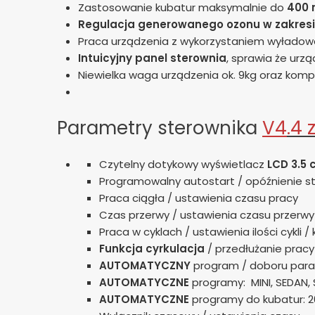
Zastosowanie kubatur maksymalnie do
400 
Regulacja generowanego ozonu w zakresi
Praca urządzenia z wykorzystaniem wyładow
Intuicyjny panel sterownia
, sprawia że urz
Niewielka waga urządzenia ok. 9kg oraz kom
Parametry sterownika
V4
.4
Czytelny dotykowy wyświetlacz
LCD 3.5 
Programowalny autostart / opóźnienie s
Praca ciągła / ustawienia czasu pracy
Czas przerwy / ustawienia czasu przer
Praca w cyklach / ustawienia ilości cykli 
Funkcja cyrkulacja
/ przedłużanie pracy
AUTOMATYCZNY
program / doboru par
AUTOMATYCZNE
programy: MINI, SEDAN, 
AUTOMATYCZNE
programy do kubatur: 20