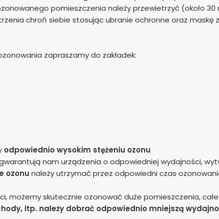
ozonowanego pomieszczenia należy przewietrzyć (około 30 
nia chroń siebie stosując ubranie ochronne oraz maskę z o
ozonowania zapraszamy do zakładek:
y
odpowiednio wysokim stężeniu ozonu
warantują nam urządzenia o odpowiedniej wydajności, wytw
e ozonu
należy utrzymać przez odpowiedni czas ozonowania
, możemy skutecznie ozonować duże pomieszczenia, całe mie
ody, itp. należy dobrać odpowiednio mniejszą wydajno