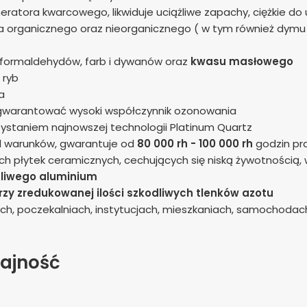
ratora kwarcowego, likwiduje uciążliwe zapachy, ciężkie d
 organicznego oraz nieorganicznego ( w tym również dymu t
formaldehydów, farb i dywanów oraz
kwasu masłowego
 ryb
a
agwarantować wysoki współczynnik ozonowania
staniem najnowszej technologii Platinum Quartz
d warunków, gwarantuje od
80 000 rh -
100 000 rh
godzin pr
ch płytek ceramicznych, cechujących się niską żywotnością
liwego aluminium
rzy zredukowanej ilości szkodliwych tlenków azotu
ch, poczekalniach, instytucjach, mieszkaniach, samochodac
ajność