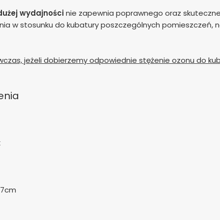
dużej wydajności
nie zapewnia poprawnego oraz skuteczn
a w stosunku do kubatury poszczególnych pomieszczeń, nal
czas, jeżeli dobierzemy odpowiednie stężenie ozonu do k
enia
k
37cm