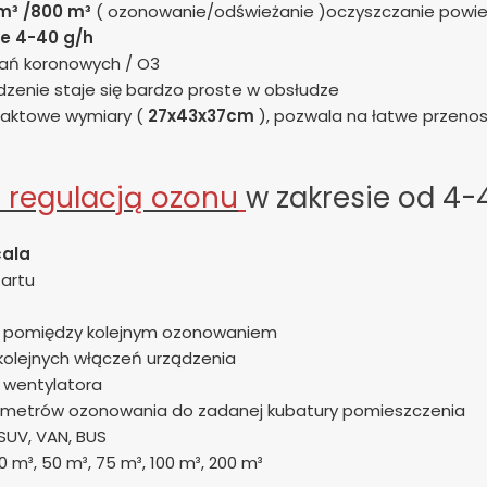
m³ /800 m³
( ozonowanie/odświeżanie )oczyszczanie powie
e 4-40 g/h
ań koronowych / O3
ądzenie staje się bardzo proste w obsłudze
paktowe wymiary (
27x43x37cm
), pozwala na łatwe przeno
z regulacją ozonu
w zakresie od 4-
cala
tartu
wy pomiędzy kolejnym ozonowaniem
/ kolejnych włączeń urządzenia
 wentylatora
ametrów ozonowania do zadanej kubatury pomieszczenia
SUV, VAN, BUS
 m³, 50 m³, 75 m³, 100 m³, 200 m³