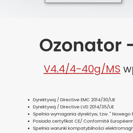
Maski Filtry i Filtropochłaniacze
Jaki ozonator 
Lampa kwarcowa Platinum Quar
Ozonator z mier
Sterowniki do generatorów ozonu
Kalkulator ozo
Ozonator 
Opinie o firmie
Ozonator z filt
Jak ustawić ozonator?
Ozonator z do
V4.4/4-40g/MS
wp
Lampa kwarcowa
Ozonatory - po
Dyrektywą / Directive EMC 2014/30/UE
Ozonator opinie
Dyrektywą / Directive LVD 2014/35/UE
Spełnia wymagania dyrektyw, tzw. " Nowego Po
Akcesoria do o
Posiada certyfikat CE/ Conformité Européen
Spełnia warunki kompatybilności elektromag