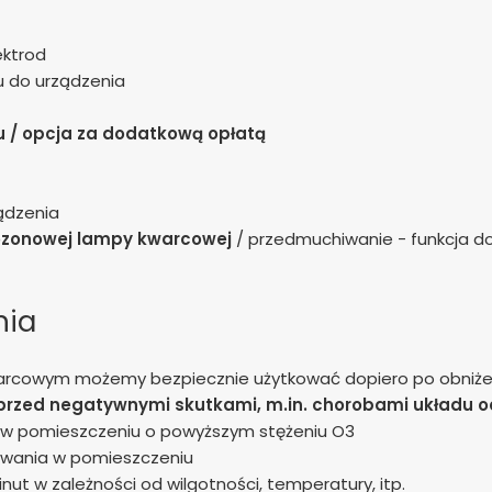
ektrod
u do urządzenia
 / opcja za dodatkową opłatą
ządzenia
ozonowej lampy kwarcowej
/ przedmuchiwanie - funkcja do
nia
rcowym możemy bezpiecznie użytkować dopiero po obniże
 przed negatywnymi skutkami, m.in. chorobami układu
 w pomieszczeniu o powyższym stężeniu O3
ywania w pomieszczeniu
nut w zależności od wilgotności, temperatury, itp.