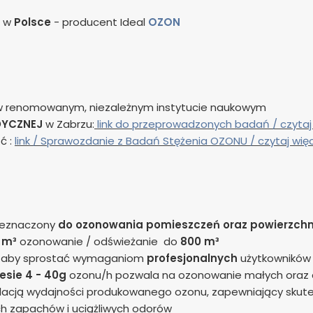
e w
Polsce
- producent Ideal
OZON
 w renomowanym, niezależnym instytucie naukowym
DYCZNEJ
w Zabrzu:
link do przeprowadzonych badań / czytaj
ć :
link /
Sprawozdanie z Badań Stężenia OZONU / czytaj wię
eznaczony
do ozonowania pomieszczeń
oraz powierzchn
 m³
ozonowanie / odświeżanie do
800 m³
ak aby sprostać wymaganiom
profesjonalnych
użytkowników
esie 4 - 40g
ozonu/h pozwala na ozonowanie małych oraz
lacją wydajności produkowanego ozonu, zapewniający skute
ch zapachów i uciążliwych odorów