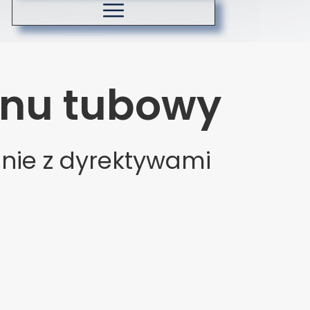
Koszty dostawy
Zasady ozonowania
onu tubowy
nie z dyrektywami