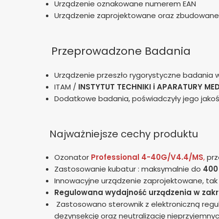
Urządzenie oznakowane numerem EAN
Urządzenie zaprojektowane oraz zbudowan
Przeprowadzone Badania
Urządzenie przeszło rygorystyczne badania
ITAM /
INSTYTUT TECHNIKI i APARATURY ME
Dodatkowe badania, poświadczyły jego jakoś
Najważniejsze cechy produktu
Ozonator
Professional
4-40G/V4.4/MS
,
prz
Zastosowanie kubatur : maksymalnie do
400
Innowacyjne urządzenie zaprojektowane, t
Regulowana wydajność urządzenia
w zakr
Zastosowano sterownik z elektroniczną regu
dezynsekcję oraz neutralizację nieprzyjemny