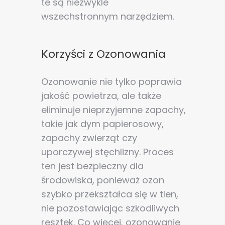
te są niezwykle
wszechstronnym narzędziem.
Korzyści z Ozonowania
Ozonowanie nie tylko poprawia
jakość powietrza, ale także
eliminuje nieprzyjemne zapachy,
takie jak dym papierosowy,
zapachy zwierząt czy
uporczywej stęchlizny. Proces
ten jest bezpieczny dla
Zgoda na pliki cookie
środowiska, ponieważ ozon
szybko przekształca się w tlen,
Cookies to małe pliki danych, które są
nie pozostawiając szkodliwych
przechowywane na Twoim urządzeniu podczas
resztek. Co więcej, ozonowanie
przeglądania stron internetowych. Używamy ich do