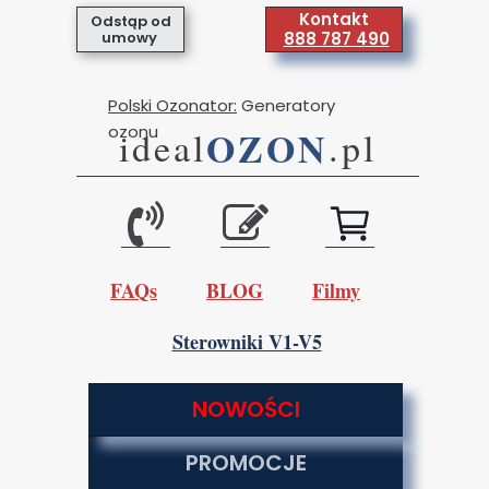
Kontakt
Odstąp od
umowy
888 787 490
Polski Ozonator:
Generatory
ozonu
OZON
ideal
.pl
FAQs
BLOG
Filmy
Sterowniki V1-V5
NOWOŚCI
PROMOCJE